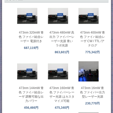
473nm 320mW 青
473nm 480mW 高
473nm 400mW 青
色 ファイバ結合レ
出力 ファイバーレ
色 ファイバ結合レ
ーザー 電源付き
ーザー光源 青い
ーザ CW / TTL /ア
ラボ光源
ナログ
687,119円
863,601円
775,342円
473nm 144mW 青
473nm 160mW 青
473nm 16mW 青
色 ファイバ結合レ
色 ファイバーレー
色 ファイバー出力
ーザ 調整可能な出
ザー光源 はカスタ
型レーザー光源
力パワー
マイズ可能
230,770円
456,466円
475,340円