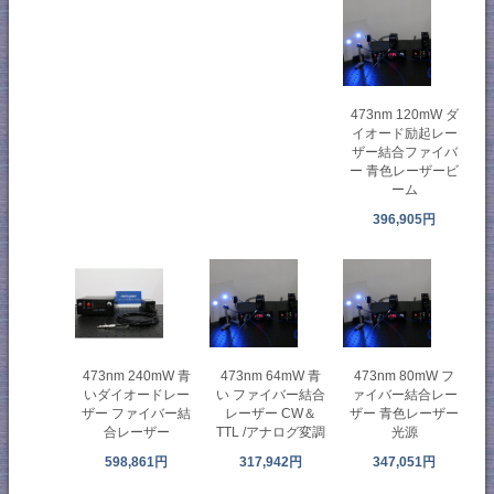
473nm 120mW ダ
イオード励起レー
ザー結合ファイバ
ー 青色レーザービ
ーム
396,905円
473nm 240mW 青
473nm 64mW 青
473nm 80mW フ
いダイオードレー
い ファイバー結合
ァイバー結合レー
ザー ファイバー結
レーザー CW＆
ザー 青色レーザー
合レーザー
TTL /アナログ変調
光源
598,861円
317,942円
347,051円