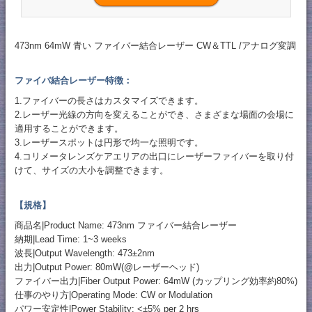
473nm 64mW 青い ファイバー結合レーザー CW＆TTL /アナログ変調
ファイバ結合レーザー特徴：
1.ファイバーの長さはカスタマイズできます。
2.レーザー光線の方向を変えることができ、さまざまな場面の会場に
適用することができます。
3.レーザースポットは円形で均一な照明です。
4.コリメータレンズケアエリアの出口にレーザーファイバーを取り付
けて、サイズの大小を調整できます。
【規格】
商品名|Product Name: 473nm ファイバー結合レーザー
納期|Lead Time: 1~3 weeks
波長|Output Wavelength: 473±2nm
出力|Output Power: 80mW(@レーザーヘッド)
ファイバー出力|Fiber Output Power: 64mW (カップリング効率約80%)
仕事のやり方|Operating Mode: CW or Modulation
パワー安定性|Power Stability: <±5% per 2 hrs