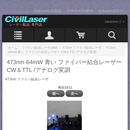
CivilLaser(English)
CivilLasers(日本語)
CivilLaser(한국어)
Japanese ()
ホーム
::
ファイバ結合レーザ(MM)
::
473nm ファイバ結合レーザ
:: 473nm
64mW 青い ファイバー結合レーザー CW＆TTL /アナログ変調
473nm 64mW 青い ファイバー結合レーザー
CW＆TTL /アナログ変調
473nm ファイバ結合レーザ
商品10/11
前へ
次へ