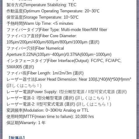
製冷方式|Temperature Stabilizing: TEC
作動温度|Optimum Operating Temperature: 20~30℃
保管温度|Storage Temperature: 10~50℃
予熱時間|Warm Up Time: <5 minutes
ファイバータイプ|Fiber Type: Multi-mode fiber/MM fiber
ファイバコア直径|Fiber Core Diameter:
105μm/200μm/400μm/600μm/800μm/1000μm (選択)
ファイバー穴径|Fiber Numerical
Aperture:0.22NA(100μm~400μm)/0.37NA(600μm~1000μm)
インタフェースタイプ|Fiber Interface(Output): FC/PC, FC/APC,
SMA905 (選択)
ファイバ長|Fiber Length: 1m/2m/3m (選択)
レーザー器寸法|Laser Head Dimension: Near 100(L)*40(W)*50(H)mm³
(詳しくはこちら！)
レーザー電源|Power Supply:
I型分離型電源 / II型可変式電源 (選択)
レーザー電源-1: I型分離型電源 (選択)
(詳しくはこちら！)
レーザー電源-2: II型可変式電源 (選択)
(詳しくはこちら！)
変調频率|Modulation: 0~30KHz Analog or TTL
使用時間|MTTF(mean time to failure): 10,000 hrs
保証期|Warranty: 1 年
【附属品】