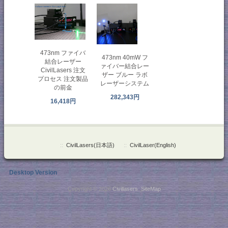
473nm ファイバ
473nm 40mW フ
結合レーザー
ァイバー結合レー
CivilLasers 注文
ザー ブルー ラボ
プロセス 注文製品
レーザーシステム
の前金
282,343円
16,418円
::
CivilLasers(日本語)
::
CivilLaser(English)
Desktop Version
Copyright © 2026
Civillasers
.
SiteMap