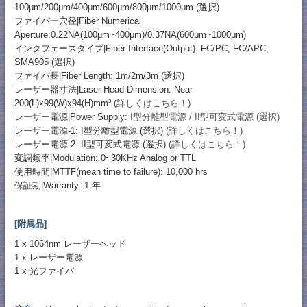
100μm/200μm/400μm/600μm/800μm/1000μm (選択)
ファイバー穴径|Fiber Numerical
Aperture:0.22NA(100μm~400μm)/0.37NA(600μm~1000μm)
インタフェースタイプ|Fiber Interface(Output): FC/PC, FC/APC,
SMA905 (選択)
ファイバ長|Fiber Length: 1m/2m/3m (選択)
レーザー器寸法|Laser Head Dimension: Near
200(L)x99(W)x94(H)mm³
(詳しくはこちら！)
レーザー電源|Power Supply:
I型分離型電源 / II型可変式電源 (選択)
レーザー電源-1: I型分離型電源 (選択)
(詳しくはこちら！)
レーザー電源-2: II型可変式電源 (選択)
(詳しくはこちら！)
変調频率|Modulation: 0~30KHz Analog or TTL
使用時間|MTTF(mean time to failure): 10,000 hrs
保証期|Warranty: 1 年
[附属品]
1 x 1064nm レーザーヘッド
1 x レーザー電源
1 x 光ファイバ