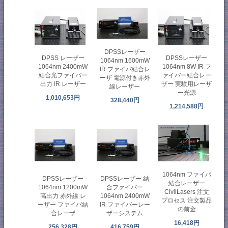
DPSSレーザー
DPSS レーザー
DPSSレーザー
1064nm 1600mW
1064nm 2400mW
1064nm 8W IR フ
IR ファイバ結合レ
結合光ファイバー
ァイバー結合レー
ーザ 電源付き赤外
出力 IR レーザー
ザー 実験用レーザ
線レーザー
ー光源
1,010,653円
328,440円
1,214,588円
1064nm ファイバ
DPSSレーザー
DPSSレーザー 結
結合レーザー
1064nm 1200mW
合ファイバー
CivilLasers 注文
高出力 赤外線 レ
1064nm 2400mW
プロセス 注文製品
ーザー ファイバ結
IR ファイバーレー
の前金
合レーザ
ザーシステム
16,418円
256,328円
416,759円