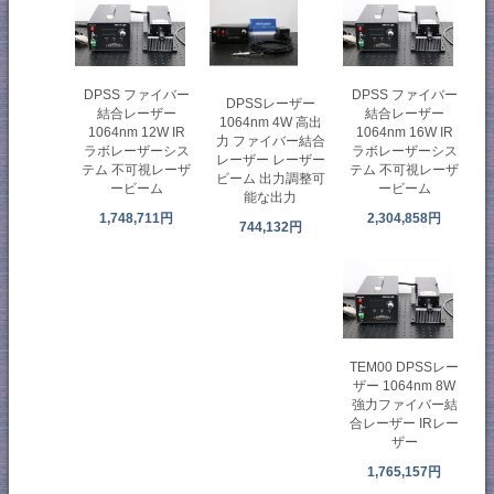
DPSS ファイバー
DPSS ファイバー
DPSSレーザー
結合レーザー
結合レーザー
1064nm 4W 高出
1064nm 12W IR
1064nm 16W IR
力 ファイバー結合
ラボレーザーシス
ラボレーザーシス
レーザー レーザー
テム 不可視レーザ
テム 不可視レーザ
ビーム 出力調整可
ービーム
ービーム
能な出力
1,748,711円
2,304,858円
744,132円
TEM00 DPSSレー
ザー 1064nm 8W
強力ファイバー結
合レーザー IRレー
ザー
1,765,157円