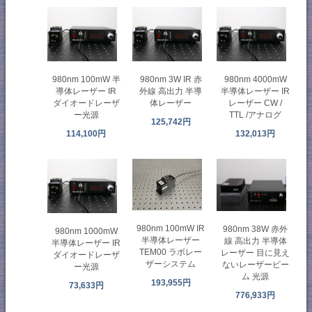
980nm 100mW 半
980nm 3W IR 赤
980nm 4000mW
導体レーザー IR
外線 高出力 半導
半導体レーザー IR
ダイオードレーザ
体レーザー
レーザー CW /
ー光源
TTL /アナログ
125,742円
114,100円
132,013円
980nm 100mW IR
980nm 38W 赤外
980nm 1000mW
半導体レーザー
線 高出力 半導体
半導体レーザー IR
TEM00 ラボレー
レーザー 目に見え
ダイオードレーザ
ザーシステム
ないレーザービー
ー光源
ム 光源
193,955円
73,633円
776,933円