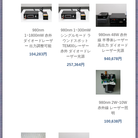
980nm
980nm 1~300mW
980nm 48W 赤外
1~1800mW 赤外
シングルモード ラ
線 半導体レーザー
ダイオードレーザ
ウンドスポット
高出力 ダイオード
ー 出力調整可能
TEM00レーザー
レーザー光源
赤外 ダイオードレ
104,283円
ーザー光源
940,678円
257,364円
980nm 2W~10W
赤外線 レーザー照
明
100,638円