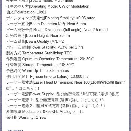
横モード構造|Spatial Mode: Multi-mode
仕事のやり方|Operating Mode: CW or Modulation
偏光|Polarization: 10:01
ポインティング安定性|Pointing Stability: <0.05 mrad
レーザー直径|Beam Diameter(1/e²): Near 6 mm
ビーム発散全角|Beam Divergence(full angle): Near 2.5 mrad
出光穴高さ|Beam Height: Near 25mm
ビーム質量|Beam Quality (M²): <2
パワー安定性|Power Stability: <±3% per 2 hrs
製冷方式|Temperature Stabilizing: TEC
作動温度|Optimum Operating Temperature: 20~30℃
保管温度|Storage Temperature: 10~50℃
予熱時間|Warm Up Time: <5 minutes
使用時間|MTTF(mean time to failure): 10,000 hrs
レーザー器寸法|Laser Head Dimension: Near 100(L)x40(W)x50(H)mm³
(詳しくはこちら！)
レーザー電源|Power Supply:
I型分離型電源 / II型可変式電源 (選択)
レーザー電源-1: I型分離型電源 (選択)
(詳しくはこちら！)
レーザー電源-2: II型可変式電源 (選択)
(詳しくはこちら！)
変調频率|Modulation: 0~30KHz Analog or TTL
保証期|Warranty: 1 Year