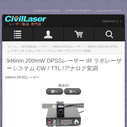
CivilLaser(English)
CivilLasers(日本語)
CivilLaser(한국어)
Japanese ()
ホーム
::
DPSS固体レーザー
::
946nm DPSSレーザー
:: 946nm 200mW DPSS
レーザー IR ラボレーザーシステム CW / TTL /アナログ変調
946nm 200mW DPSSレーザー IR ラボレーザ
ーシステム CW / TTL /アナログ変調
946nm DPSSレーザー
商品2/3
前へ
次へ