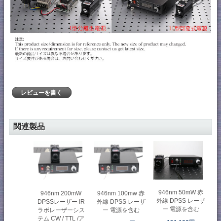
レビューを書く
関連製品
946nm 50mW 赤
946nm 200mW
946nm 100mw 赤
外線 DPSS レーザ
DPSSレーザー IR
外線 DPSS レーザ
ー 電源を含む
ラボレーザーシス
ー 電源を含む
テム CW / TTL /ア