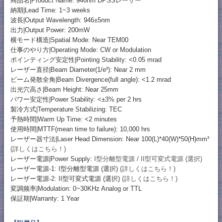
商品名|Product Name: 946nm DPSSレーザー
納期|Lead Time: 1~3 weeks
波長|Output Wavelength: 946±5nm
出力|Output Power: 200mW
横モード構造|Spatial Mode: Near TEM00
仕事のやり方|Operating Mode: CW or Modulation
ポインティング安定性|Pointing Stability: <0.05 mrad
レーザー直径|Beam Diameter(1/e²): Near 2 mm
ビーム発散全角|Beam Divergence(full angle): <1.2 mrad
出光穴高さ|Beam Height: Near 25mm
パワー安定性|Power Stability: <±3% per 2 hrs
製冷方式|Temperature Stabilizing: TEC
予熱時間|Warm Up Time: <2 minutes
使用時間|MTTF(mean time to failure): 10,000 hrs
レーザー器寸法|Laser Head Dimension: Near 100(L)*40(W)*50(H)mm³
(詳しくはこちら！)
レーザー電源|Power Supply:
I型分離型電源 / II型可変式電源 (選択)
レーザー電源-1: I型分離型電源 (選択)
(詳しくはこちら！)
レーザー電源-2: II型可変式電源 (選択)
(詳しくはこちら！)
変調频率|Modulation: 0~30KHz Analog or TTL
保証期|Warranty: 1 Year