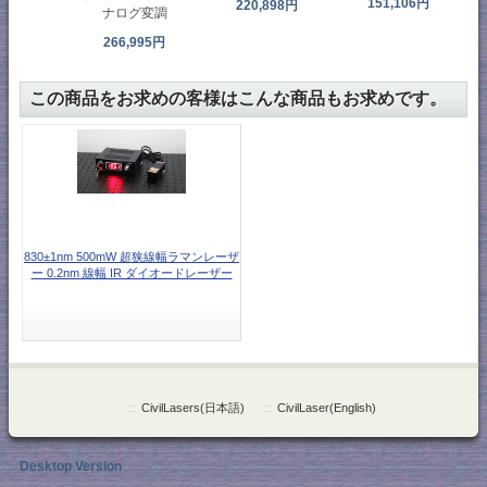
151,106円
220,898円
ナログ変調
266,995円
この商品をお求めの客様はこんな商品もお求めです。
830±1nm 500mW 超狭線幅ラマンレーザ
ー 0.2nm 線幅 IR ダイオードレーザー
::
CivilLasers(日本語)
::
CivilLaser(English)
Desktop Version