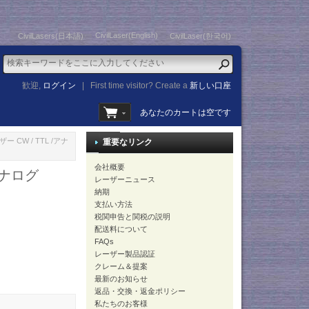
CivilLaser(English)
CivilLasers(日本語)
CivilLaser(한국어)
歓迎,
ログイン
|
First time visitor? Create a
新しい口座
あなたのカートは空です
ー CW / TTL /アナ
重要なリンク
会社概要
アナログ
レーザーニュース
納期
支払い方法
税関申告と関税の説明
配送料について
FAQs
レーザー製品認証
クレーム＆提案
最新のお知らせ
返品・交換・返金ポリシー
私たちのお客様