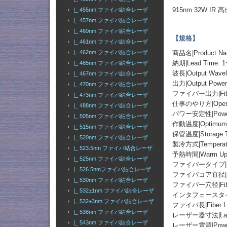
915nm 32W I
|_ 455nm ファイバ結合レーザ
|_ 457nm ファイバ結合レーザ
|_ 460nm ファイバ結合レーザ
【規格】
|_ 461nm ファイバ結合レーザ
|_ 462nm ファイバ結合レーザ
商品名|Product
納期|Lead Time: 1
|_ 465nm ファイバ結合レーザ
波長|Output Wavel
|_ 467nm ファイバ結合レーザ
出力|Output Po
|_ 470nm ファイバ結合レーザ
ファイバー出力|Fibe
|_ 473nm ファイバ結合レーザ
仕事のやり方|Operati
|_ 488nm ファイバ結合レーザ
パワー安定性|Power St
|_ 505nm ファイバ結合レーザ
作動温度|Optimum Op
|_ 515nm ファイバ結合レーザ
保管温度|Storage T
|_ 520nm ファイバ結合レーザ
製冷方式|Temperatur
|_ 523.5nm ファイバ結合レーザ
予熱時間|Warm Up T
|_ 525nm ファイバ結合レーザ
ファイバータイプ|Fiber 
|_ 526.5nmファイバ結合レーザ
ファイバコア直径|Fiber
|_ 530nm ファイバ結合レーザ
ファイバー穴径|Fiber 
|_ 532±1nm ファイバ結合レーザ
インタフェースタイプ|Fib
|_ 532±3nm ファイバ結合レーザ
ファイバ長|Fiber Le
|_ 538nm ファイバ結合レーザ
レーザー器寸法|Laser 
|_ 543nm ファイバ結合レーザ
レーザー電源|Power