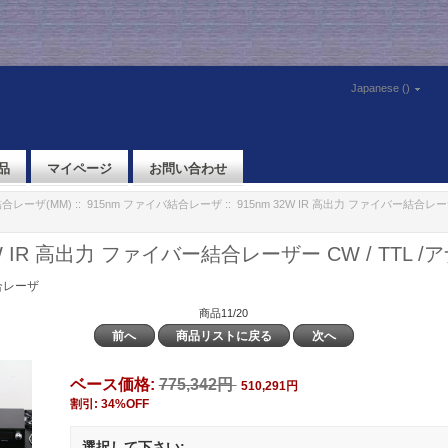
Japanese ()
品
マイページ
お問い合わせ
合レーザ(MM)
::
915nm ファイバ結合レーザ
:: 915nm 32W IR 高出力 ファイバー結合レーザ
2W IR 高出力 ファイバー結合レーザー CW / TTL /
合レーザ
商品11/20
前へ
商品リストに戻る
次へ
ベース価格:
775,342円
510,291円
割引: 34%OFF
選択して下さい: