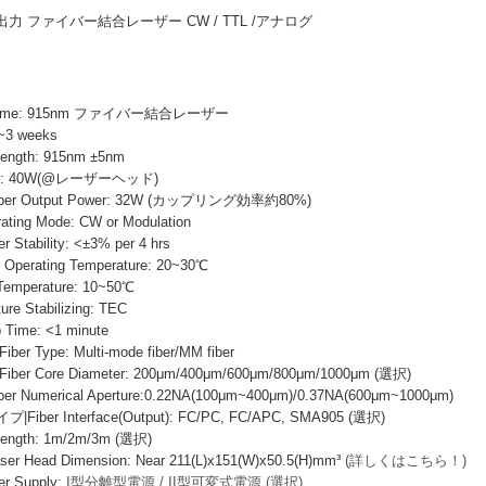
R 高出力 ファイバー結合レーザー CW / TTL /アナログ
 Name: 915nm ファイバー結合レーザー
~3 weeks
ength: 915nm ±5nm
wer: 40W(@レーザーヘッド)
r Output Power: 32W (カップリング効率約80%)
ng Mode: CW or Modulation
ability: <±3% per 4 hrs
erating Temperature: 20~30℃
emperature: 10~50℃
e Stabilizing: TEC
ime: <1 minute
Type: Multi-mode fiber/MM fiber
 Core Diameter: 200μm/400μm/600μm/800μm/1000μm (選択)
Numerical Aperture:0.22NA(100μm~400μm)/0.37NA(600μm~1000μm)
er Interface(Output): FC/PC, FC/APC, SMA905 (選択)
ngth: 1m/2m/3m (選択)
Head Dimension: Near 211(L)x151(W)x50.5(H)mm³
(詳しくはこちら！)
 Supply:
I型分離型電源 / II型可変式電源 (選択)