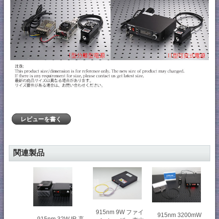
レビューを書く
関連製品
915nm 9W ファイ
915nm 3200mW
915nm 32W IR 高