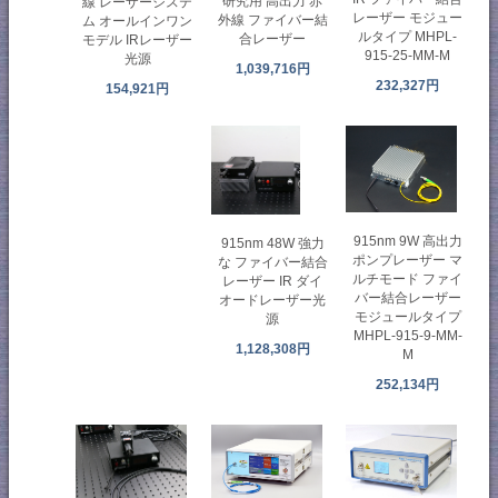
研究用 高出力 赤
線 レーザーシステ
レーザー モジュー
外線 ファイバー結
ム オールインワン
ルタイプ MHPL-
合レーザー
モデル IRレーザー
915-25-MM-M
光源
1,039,716円
232,327円
154,921円
915nm 9W 高出力
915nm 48W 強力
ポンプレーザー マ
な ファイバー結合
ルチモード ファイ
レーザー IR ダイ
バー結合レーザー
オードレーザー光
モジュールタイプ
源
MHPL-915-9-MM-
1,128,308円
M
252,134円