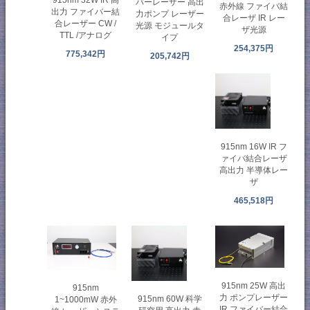
バーレーザー 高出
赤外線 ファイバ結
出力 ファイバー結
力ポンプ レーザー
合レーザ IR レー
合レーザー CW /
光源 モジュールタ
ザ光源
TTL /アナログ
イプ
254,375円
775,342円
205,742円
915nm 16W IR フ
ァイバ結合レーザ
高出力 半導体レー
ザ
465,518円
915nm 25W 高出
915nm
力 ポンプレーザー
915nm 60W 科学
1~1000mW 赤外
IR ファイバー結合