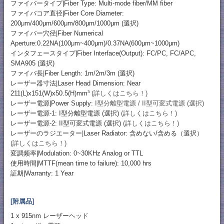
ファイバータイプ|Fiber Type: Multi-mode fiber/MM fiber
ファイバコア直径|Fiber Core Diameter:
200μm/400μm/600μm/800μm/1000μm (選択)
ファイバー穴径|Fiber Numerical
Aperture:0.22NA(100μm~400μm)/0.37NA(600μm~1000μm)
インタフェースタイプ|Fiber Interface(Output): FC/PC, FC/APC,
SMA905 (選択)
ファイバ長|Fiber Length: 1m/2m/3m (選択)
レーザー器寸法|Laser Head Dimension: Near
211(L)x151(W)x50.5(H)mm³
(詳しくはこちら！)
レーザー電源|Power Supply:
I型分離型電源 / II型可変式電源 (選択)
レーザー電源-1: I型分離型電源 (選択)
(詳しくはこちら！)
レーザー電源-2: II型可変式電源 (選択)
(詳しくはこちら！)
レーザーのラジエーター|Laser Radiator: 含めない/含める（選択）
(詳しくはこちら！)
変調频率|Modulation: 0~30KHz Analog or TTL
使用時間|MTTF(mean time to failure): 10,000 hrs
証期|Warranty: 1 Year
[附属品]
1 x 915nm レーザーヘッド