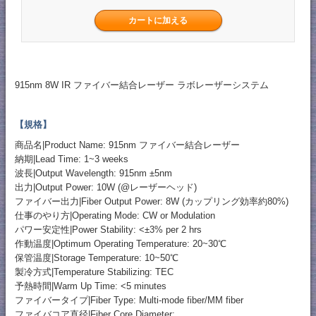
915nm 8W IR ファイバー結合レーザー ラボレーザーシステム
【規格】
商品名|Product Name: 915nm ファイバー結合レーザー
納期|Lead Time: 1~3 weeks
波長|Output Wavelength: 915nm ±5nm
出力|Output Power: 10W (@レーザーヘッド)
ファイバー出力|Fiber Output Power: 8W (カップリング効率約80%)
仕事のやり方|Operating Mode: CW or Modulation
パワー安定性|Power Stability: <±3% per 2 hrs
作動温度|Optimum Operating Temperature: 20~30℃
保管温度|Storage Temperature: 10~50℃
製冷方式|Temperature Stabilizing: TEC
予熱時間|Warm Up Time: <5 minutes
ファイバータイプ|Fiber Type: Multi-mode fiber/MM fiber
ファイバコア直径|Fiber Core Diameter: