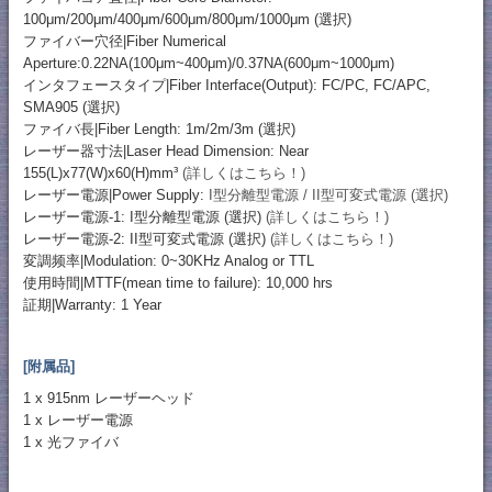
100μm/200μm/400μm/600μm/800μm/1000μm (選択)
ファイバー穴径|Fiber Numerical
Aperture:0.22NA(100μm~400μm)/0.37NA(600μm~1000μm)
インタフェースタイプ|Fiber Interface(Output): FC/PC, FC/APC,
SMA905 (選択)
ファイバ長|Fiber Length: 1m/2m/3m (選択)
レーザー器寸法|Laser Head Dimension: Near
155(L)x77(W)x60(H)mm³
(詳しくはこちら！)
レーザー電源|Power Supply:
I型分離型電源 / II型可変式電源 (選択)
レーザー電源-1: I型分離型電源 (選択)
(詳しくはこちら！)
レーザー電源-2: II型可変式電源 (選択)
(詳しくはこちら！)
変調频率|Modulation: 0~30KHz Analog or TTL
使用時間|MTTF(mean time to failure): 10,000 hrs
証期|Warranty: 1 Year
[附属品]
1 x 915nm レーザーヘッド
1 x レーザー電源
1 x 光ファイバ