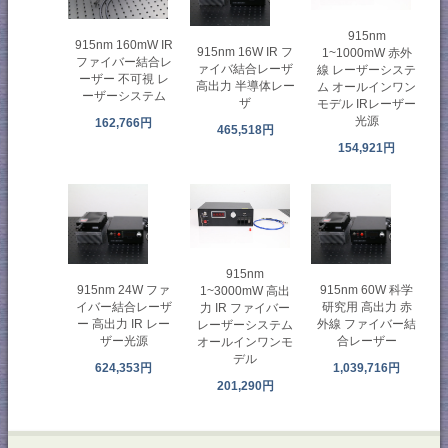
915nm
915nm 160mW IR
915nm 16W IR フ
1~1000mW 赤外
ファイバー結合レ
ァイバ結合レーザ
線 レーザーシステ
ーザー 不可視 レ
高出力 半導体レー
ム オールインワン
ーザーシステム
ザ
モデル IRレーザー
光源
162,766円
465,518円
154,921円
915nm
915nm 24W ファ
915nm 60W 科学
1~3000mW 高出
イバー結合レーザ
研究用 高出力 赤
力 IR ファイバー
ー 高出力 IR レー
外線 ファイバー結
レーザーシステム
ザー光源
合レーザー
オールインワンモ
デル
624,353円
1,039,716円
201,290円