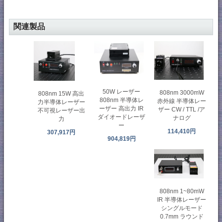
関連製品
50W レーザー
808nm 3000mW
808nm 15W 高出
808nm 半導体レ
赤外線 半導体レー
力半導体レーザー
ーザー 高出力 IR
ザー CW / TTL /ア
不可視レーザー出
ダイオードレーザ
ナログ
力
ー
114,410円
307,917円
904,819円
808nm 1~80mW
IR 半導体レーザー
シングルモード
0.7mm ラウンド