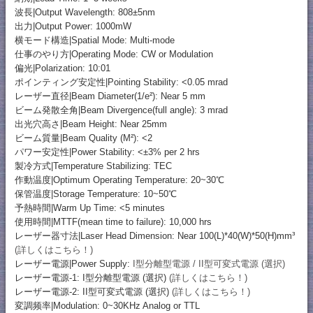
波長|Output Wavelength: 808±5nm
出力|Output Power: 1000mW
横モード構造|Spatial Mode: Multi-mode
仕事のやり方|Operating Mode: CW or Modulation
偏光|Polarization: 10:01
ポインティング安定性|Pointing Stability: <0.05 mrad
レーザー直径|Beam Diameter(1/e²): Near 5 mm
ビーム発散全角|Beam Divergence(full angle): 3 mrad
出光穴高さ|Beam Height: Near 25mm
ビーム質量|Beam Quality (M²): <2
パワー安定性|Power Stability: <±3% per 2 hrs
製冷方式|Temperature Stabilizing: TEC
作動温度|Optimum Operating Temperature: 20~30℃
保管温度|Storage Temperature: 10~50℃
予熱時間|Warm Up Time: <5 minutes
使用時間|MTTF(mean time to failure): 10,000 hrs
レーザー器寸法|Laser Head Dimension: Near 100(L)*40(W)*50(H)mm³
(詳しくはこちら！)
レーザー電源|Power Supply:
I型分離型電源 / II型可変式電源 (選択)
レーザー電源-1: I型分離型電源 (選択)
(詳しくはこちら！)
レーザー電源-2: II型可変式電源 (選択)
(詳しくはこちら！)
変調频率|Modulation: 0~30KHz Analog or TTL