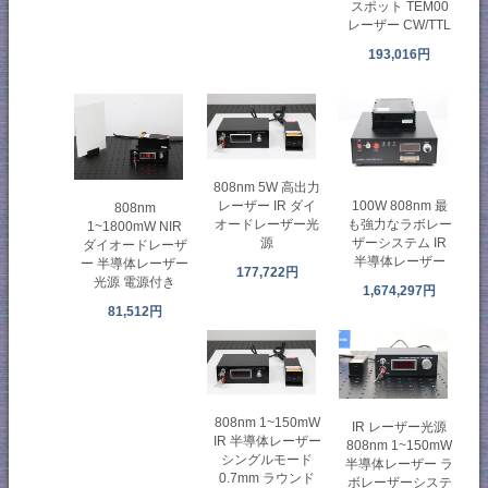
スポット TEM00
レーザー CW/TTL
193,016円
808nm 5W 高出力
100W 808nm 最
レーザー IR ダイ
808nm
も強力なラボレー
オードレーザー光
1~1800mW NIR
ザーシステム IR
源
ダイオードレーザ
半導体レーザー
ー 半導体レーザー
177,722円
光源 電源付き
1,674,297円
81,512円
808nm 1~150mW
IR レーザー光源
IR 半導体レーザー
808nm 1~150mW
シングルモード
半導体レーザー ラ
0.7mm ラウンド
ボレーザーシステ