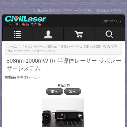
CivilLaser(English)
CivilLasers(日本語)
CivilLaser(한국어)
Japanese ()
ホーム
::
半導体レーザー
::
808nm 半導体レーザー
:: 808nm 1000mW IR 半導
体レーザー ラボレーザーシステム
808nm 1000mW IR 半導体レーザー ラボレー
ザーシステム
808nm 半導体レーザー
商品5/33
前へ
次へ