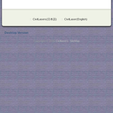
::
CivilLasers(日本語)
::
CivilLaser(English)
Desktop Version
Copyright © 2026
Civillasers
.
SiteMap