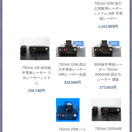
792nm 50W 強力
な実験用レーザー
システム NIR 半導
体レーザー
1,102,969円
792nm 10W 高出
赤外線半導体レー
792nm 1W 赤外線
力半導体レーザー
ザー 792nm
半導体レーザー ラ
NIRレーザー光源
8000mW 高出力
ボレーザーシステ
レーザー 通販
324,566円
ム
273,853円
159,740円
792nm 2500mW
792nm 20W ハイ