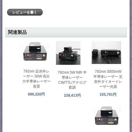
レビューを書く
関連製品
792nm 近赤外レ
792nm 3000mW
792nm 5W NIR 半
ーザー 30W 高出
半導体レーザー 近
導体レーザー
力半導体レーザー
赤外ダイオードレ
CW/TTL/アナログ
装置
ーザー光源
変調
686,320円
155,791円
228,413円