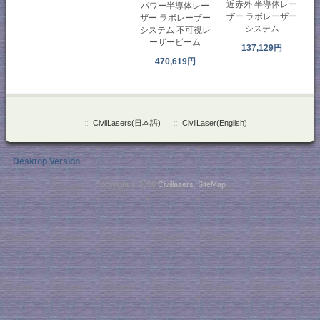
近赤外 半導体レー
パワー半導体レー
ザー ラボレーザー
ザー ラボレーザー
システム
システム 不可視レ
ーザービーム
137,129円
470,619円
::
CivilLasers(日本語)
::
CivilLaser(English)
Desktop Version
Copyright © 2026
Civillasers
.
SiteMap