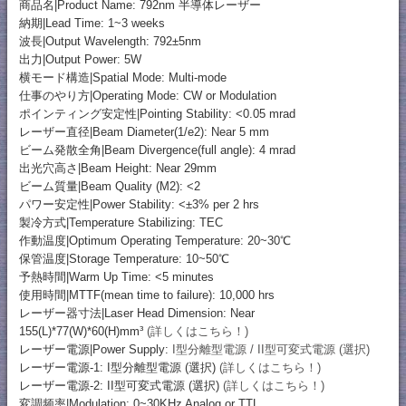
商品名|Product Name: 792nm 半導体レーザー
納期|Lead Time: 1~3 weeks
波長|Output Wavelength: 792±5nm
出力|Output Power: 5W
横モード構造|Spatial Mode: Multi-mode
仕事のやり方|Operating Mode: CW or Modulation
ポインティング安定性|Pointing Stability: <0.05 mrad
レーザー直径|Beam Diameter(1/e2): Near 5 mm
ビーム発散全角|Beam Divergence(full angle): 4 mrad
出光穴高さ|Beam Height: Near 29mm
ビーム質量|Beam Quality (M2): <2
パワー安定性|Power Stability: <±3% per 2 hrs
製冷方式|Temperature Stabilizing: TEC
作動温度|Optimum Operating Temperature: 20~30℃
保管温度|Storage Temperature: 10~50℃
予熱時間|Warm Up Time: <5 minutes
使用時間|MTTF(mean time to failure): 10,000 hrs
レーザー器寸法|Laser Head Dimension: Near
155(L)*77(W)*60(H)mm³
(詳しくはこちら！)
レーザー電源|Power Supply:
I型分離型電源 / II型可変式電源 (選択)
レーザー電源-1: I型分離型電源 (選択)
(詳しくはこちら！)
レーザー電源-2: II型可変式電源 (選択)
(詳しくはこちら！)
変調频率|Modulation: 0~30KHz Analog or TTL