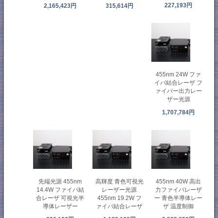
227,193円
2,165,423円
315,614円
455nm 24W ファ
イバ結合レーザ フ
ァイバー出力レー
ザー光源
1,707,784円
先端光源 455nm
高輝度 青色可視光
455nm 40W 高出
14.4W ファイバ結
レーザー光源
力ファイバレーザ
合レーザ 可視光半
455nm 19.2W フ
ー 青色半導体レー
導体レーザー
ァイバ結合レーザ
ザ 温度制御