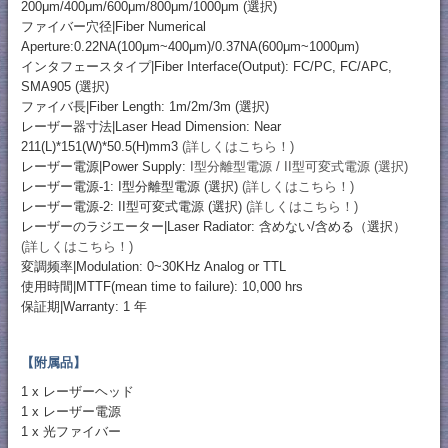
200μm/400μm/600μm/800μm/1000μm (選択)
ファイバー穴径|Fiber Numerical
Aperture:0.22NA(100μm~400μm)/0.37NA(600μm~1000μm)
インタフェースタイプ|Fiber Interface(Output): FC/PC, FC/APC,
SMA905 (選択)
ファイバ長|Fiber Length: 1m/2m/3m (選択)
レーザー器寸法|Laser Head Dimension: Near
211(L)*151(W)*50.5(H)mm3
(詳しくはこちら！)
レーザー電源|Power Supply:
I型分離型電源 / II型可変式電源 (選択)
レーザー電源-1: I型分離型電源 (選択)
(詳しくはこちら！)
レーザー電源-2: II型可変式電源 (選択)
(詳しくはこちら！)
レーザーのラジエーター|Laser Radiator: 含めない/含める（選択）
(詳しくはこちら！)
変調频率|Modulation: 0~30KHz Analog or TTL
使用時間|MTTF(mean time to failure): 10,000 hrs
保証期|Warranty: 1 年
【附属品】
1 x レーザーヘッド
1 x レーザー電源
1 x 光ファイバー