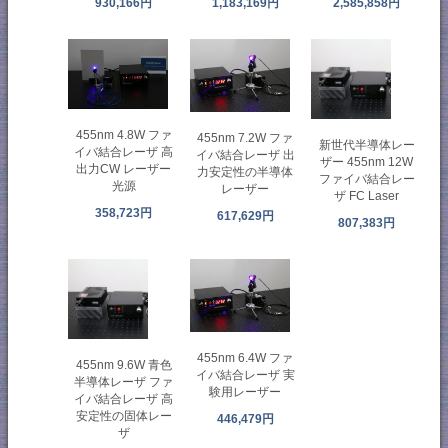
930,166円
1,183,169円
2,585,858円
455nm 4.8W ファ
455nm 7.2W ファ
新世代半導体レー
イバ結合レーザ 高
イバ結合レーザ 出
ザー 455nm 12W
出力CW レーザー
力安定性の半導体
ファイバ結合レー
光源
レーザー
ザ FC Laser
358,723円
617,629円
807,383円
455nm 6.4W ファ
455nm 9.6W 青色
イバ結合レーザ 実
半導体レーザ ファ
験用レーザー
イバ結合レーザ 高
安定性の固体レー
446,479円
ザ