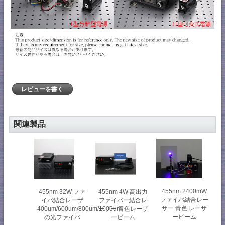
レビューを書く
関連製品
455nm 2400mW
455nm 32W ファ
455nm 4W 高出力
ファイバ結合レー
イバ結合レーザ
ファイバー結合レ
ザー 青色 レーザ
400um/600um/800um/1000um
ーザー 青色レーザ
ービーム
の光ファイバ
ービーム