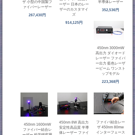
ザ 小型の中国製フ
半導体レーザー
ーザー 日本のレー
ァイバーレーザー
ザーのカスタマイ
352,536円
ズ
267,430円
914,125円
450nm 3000mW
高出力 ダイオード
レーザー ファイバ
ー出力 藍色レーザ
ービーム ワンスト
ップモデル
223,368円
ファイバ結合レー
450nm 8W 高出力
450nm 1600mW
ザ 450nm 80mw
安定性高品質 半導
ファイバー結合レ
インターフェース
体レーザー ファイ
ーザー 科学研究用