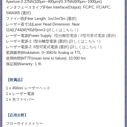
Aperture:0.22NA(100μm~400μm)/0.37NA(600μm~1000μm)
インタフェースタイプ|Fiber Interface(Output): FC/PC, FC/APC,
SMA905 (選択)
ファイバ長|Fiber Length: 1m/2m/3m (選択)
レーザー器寸法|Laser Head Dimension: Near
114(L)*44(W)*65(H)mm3
(詳しくはこちら！)
レーザー電源|Power Supply:
I型分離型電源 / II型可変式電源 (選択)
レーザー電源-1: I型分離型電源 (選択)
(詳しくはこちら！)
レーザー電源-2: II型可変式電源 (選択)
(詳しくはこちら！)
変調频率|Modulation: 0~30KHz Analog or TTL
使用時間|MTTF(mean time to failure): 10,000 hrs
保証期|Warranty: 1 年
【附属品】
1 x 450nm レーザーヘッド
1 x レーザー電源
1 x 光ファイバー
【応用分野】
フローサイトメトリー