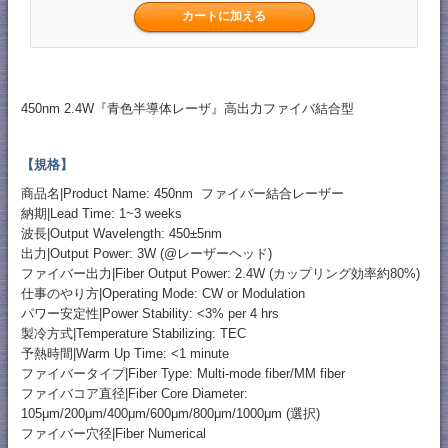
450nm 2.4W『青色半導体レーザ』高出力ファイバ結合型
【規格】
商品名|Product Name: 450nm ファイバー結合レーザー
納期|Lead Time: 1~3 weeks
波長|Output Wavelength: 450±5nm
出力|Output Power: 3W (@レーザーヘッド)
ファイバー出力|Fiber Output Power: 2.4W (カップリング効率約80%)
仕事のやり方|Operating Mode: CW or Modulation
パワー安定性|Power Stability: <3% per 4 hrs
製冷方式|Temperature Stabilizing: TEC
予熱時間|Warm Up Time: <1 minute
ファイバータイプ|Fiber Type: Multi-mode fiber/MM fiber
ファイバコア直径|Fiber Core Diameter:
105μm/200μm/400μm/600μm/800μm/1000μm (選択)
ファイバー穴径|Fiber Numerical