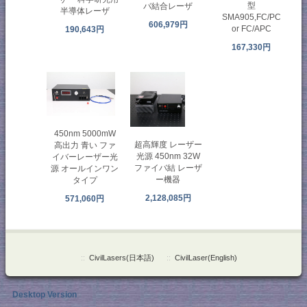
型
バ結合レーザ
半導体レーザ
SMA905,FC/PC
606,979円
or FC/APC
190,643円
167,330円
450nm 5000mW
超高輝度 レーザー
高出力 青い ファ
光源 450nm 32W
イバーレーザー光
ファイバ結 レーザ
源 オールインワン
ー機器
タイプ
2,128,085円
571,060円
::
CivilLasers(日本語)
::
CivilLaser(English)
Desktop Version