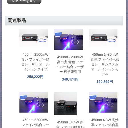
レビューを書く
関連製品
450nm 2500mW
450nm 1~80mW
450nm 7200mW
青い ファイバー結
青色 ファイバー結
高出力 青色 ファ
合レーザー オール
合レーザシステム
イバー結合レーザ
インワンタイプ
オールインワンモ
ー 科学研究用
デル
258,222円
349,474円
160,869円
450nm 3200mW
450nm 4.8W 高効
450nm 14.4W 青
ファイバ結合レー
率ファイバ結合型
色 ファイバ結合レ