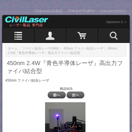
CivilLaser(English)
CivilLasers(日本語)
CivilLaser(한국어)
Japanese ()
ホーム
::
ファイバ結合レーザ(MM)
::
450nm ファイバ結合レーザ
:: 450nm
2.4W『青色半導体レーザ』高出力ファイバ結合型
450nm 2.4W『青色半導体レーザ』高出力フ
ァイバ結合型
450nm ファイバ結合レーザ
商品9/25
前へ
次へ