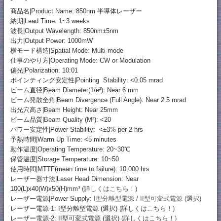
商品名|Product Name: 850nm 半導体レーザー
納期|Lead Time: 1~3 weeks
波長|Output Wavelength: 850nm±5nm
出力|Output Power: 1000mW
横モード構造|Spatial Mode: Multi-mode
仕事のやり方|Operating Mode: CW or Modulation
偏光|Polarization: 10:01
ポインティング安定性|Pointing Stability: <0.05 mrad
ビーム直径|Beam Diameter(1/e²): Near 6 mm
ビーム発散全角|Beam Divergence (Full Angle): Near 2.5 mrad
出光穴高さ|Beam Height: Near 25mm
ビーム品質|Beam Quality (M²): <20
パワー安定性|Power Stability: <±3% per 2 hrs
予熱時間|Warm Up Time: <5 minutes
動作温度|Operating Temperature: 20~30℃
保管温度|Storage Temperature: 10~50
使用時間|MTTF(mean time to failure): 10,000 hrs
レーザー器寸法|Laser Head Dimension: Near
100(L)x40(W)x50(H)mm³
(詳しくはこちら！)
レーザー電源|Power Supply:
I型分離型電源 / II型可変式電源 (選択)
レーザー電源-1: I型分離型電源 (選択)
(詳しくはこちら！)
レーザー電源-2: II型可変式電源 (選択)
(詳しくはこちら！)