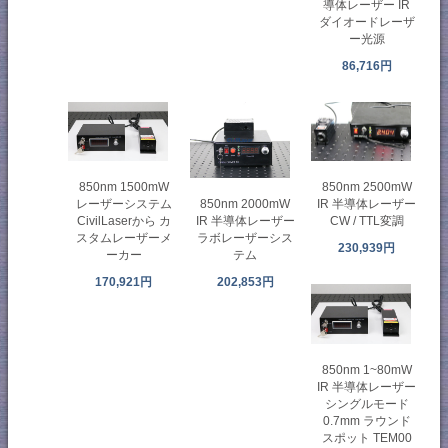
導体レーザー IR
ダイオードレーザ
ー光源
86,716円
850nm 2500mW
850nm 1500mW
850nm 2000mW
IR 半導体レーザー
レーザーシステム
IR 半導体レーザー
CW / TTL変調
CivilLaserから カ
ラボレーザーシス
スタムレーザーメ
230,939円
テム
ーカー
202,853円
170,921円
850nm 1~80mW
IR 半導体レーザー
シングルモード
0.7mm ラウンド
スポット TEM00