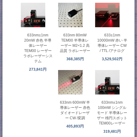
633nm 80mW
633nm±1nm
633±1nm
TEM00 半導体レ
20mW 赤色 半導
10000mW 赤い 半
ーザー M2<1.2 高
体レーザー
導体レーザー CW
品質 ラボレーザー
TEM00 レーザー
/ TTL /アナログ
ラボレーザーシス
368,385円
3,529,502円
テム
273,841円
633nm 600mW 半
633nm±1nm
導体レーザー 赤色
100mW シングル
ダイオードレーザ
モード 半導体レー
ー CW /変調
ザー 楕円スポット
TEM00レーザー
405,893円
319,481円