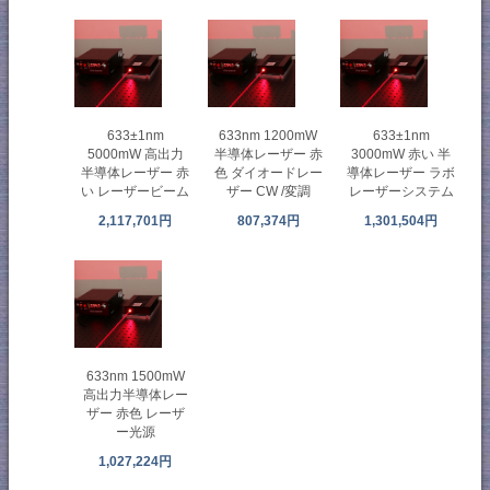
633±1nm
633nm 1200mW
633±1nm
5000mW 高出力
半導体レーザー 赤
3000mW 赤い 半
半導体レーザー 赤
色 ダイオードレー
導体レーザー ラボ
い レーザービーム
ザー CW /変調
レーザーシステム
2,117,701円
807,374円
1,301,504円
633nm 1500mW
高出力半導体レー
ザー 赤色 レーザ
ー光源
1,027,224円