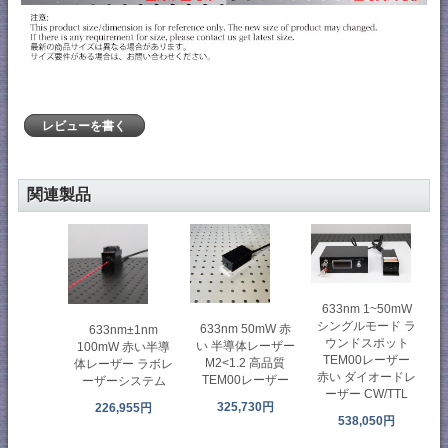
レビューを書く
関連製品
633nm 1~50mW
シングルモード ラ
633nm 50mW 赤
633nm±1nm
ウンドスポット
い 半導体レーザー
100mW 赤い半導
TEM00レーザー
M2<1.2 高品質
体レーザー ラボレ
赤い ダイオードレ
TEM00レーザー
ーザーシステム
ーザー CW/TTL
325,730円
226,955円
538,050円