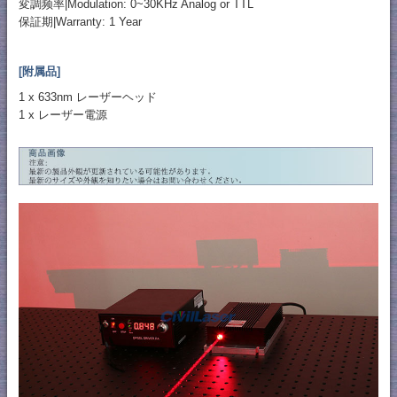
変調频率|Modulation: 0~30KHz Analog or TTL
保証期|Warranty: 1 Year
[附属品]
1 x 633nm レーザーヘッド
1 x レーザー電源