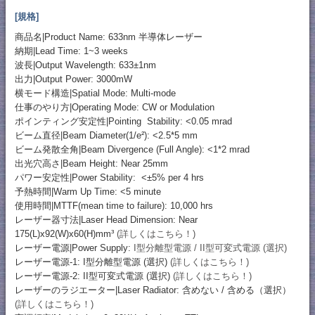
[規格]
商品名|Product Name: 633nm 半導体レーザー
納期|Lead Time: 1~3 weeks
波長|Output Wavelength: 633±1nm
出力|Output Power: 3000mW
横モード構造|Spatial Mode: Multi-mode
仕事のやり方|Operating Mode: CW or Modulation
ポインティング安定性|Pointing Stability: <0.05 mrad
ビーム直径|Beam Diameter(1/e²): <2.5*5 mm
ビーム発散全角|Beam Divergence (Full Angle): <1*2 mrad
出光穴高さ|Beam Height: Near 25mm
パワー安定性|Power Stability: <±5% per 4 hrs
予熱時間|Warm Up Time: <5 minute
使用時間|MTTF(mean time to failure): 10,000 hrs
レーザー器寸法|Laser Head Dimension: Near
175(L)x92(W)x60(H)mm³
(詳しくはこちら！)
レーザー電源|Power Supply:
I型分離型電源 / II型可変式電源 (選択)
レーザー電源-1: I型分離型電源 (選択)
(詳しくはこちら！)
レーザー電源-2: II型可変式電源 (選択)
(詳しくはこちら！)
レーザーのラジエーター|Laser Radiator: 含めない / 含める（選択）
(詳しくはこちら！)