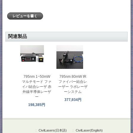
レビューを書く
関連製品
795nm 80mW IR
795nm 1~50mW
ファイバー結合レ
マルチモード ファ
ーザー ラボレーザ
イバ結合レーザ 赤
ーシステム
外線半導体レーザ
ー
377,934円
198,385円
::
CivilLasers(日本語)
::
CivilLaser(English)