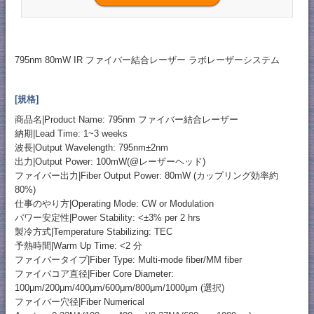
795nm 80mW IR ファイバー結合レーザー ラボレーザーシステム
[規格]
商品名|Product Name: 795nm ファイバー結合レーザー
納期|Lead Time: 1~3 weeks
波長|Output Wavelength: 795nm±2nm
出力|Output Power: 100mW(@レーザーヘッド)
ファイバー出力|Fiber Output Power: 80mW (カップリング効率約
80%)
仕事のやり方|Operating Mode: CW or Modulation
パワー安定性|Power Stability: <±3% per 2 hrs
製冷方式|Temperature Stabilizing: TEC
予熱時間|Warm Up Time: <2 分
ファイバータイプ|Fiber Type: Multi-mode fiber/MM fiber
ファイバコア直径|Fiber Core Diameter:
100μm/200μm/400μm/600μm/800μm/1000μm (選択)
ファイバー穴径|Fiber Numerical