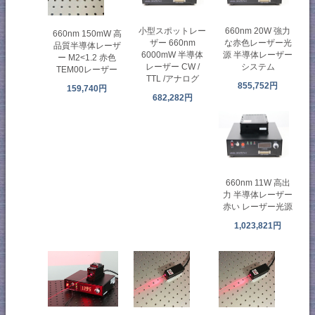
小型スポットレー
660nm 20W 強力
660nm 150mW 高
ザー 660nm
な赤色レーザー光
品質半導体レーザ
6000mW 半導体
源 半導体レーザー
ー M2<1.2 赤色
レーザー CW /
システム
TEM00レーザー
TTL /アナログ
855,752円
159,740円
682,282円
660nm 11W 高出
力 半導体レーザー
赤い レーザー光源
1,023,821円