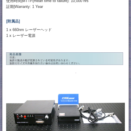
使用時間|MTTF(mean time to failure): 10,000 hrs
証期|Warranty: 1 Year
[附属品]
1 x 660nm レーザーヘッド
1 x レーザー電源