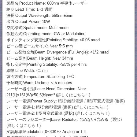
製品名|Product Name: 660nm 半導体レーザー
納期|Lead Time: 1~3 週間
波長|Output Wavelength: 660nm±5nm
出力|Output Power: 10W
空間様式|Spatial mode: Multi-mode
作動方式|Operating mode: CW or Modulation
ポインティング安定性|Pointing Stability: <0.05 mrad
ビーム径|ビームサイズ: Near 5*5 mm
ビーム発散全角|Beam Divergence (Full Angle): <1*2 mrad
ビーム高さ|Beam Height: Near 34mm
指し安定性|Pointing Stability: <±5% per 4 hrs
線幅|Line Width: <1 nm
製冷方式|Temperature Stabilizing TEC
予熱時間|Warm-Up time: < 5 minutes
レーザー器寸法|Laser Head Dimension: Near
211(L)x151(W)x50.5(H)mm³
(詳しくはこちら！)
レーザー電源|Power Supply:
I型分離型電源 / II型可変式電源 (選択)
レーザー電源-1: I型分離型電源 (選択)
(詳しくはこちら！)
レーザー電源-2: II型可変式電源 (選択)
(詳しくはこちら！)
レーザーのラジエーター|Laser Radiator: 含めない/含める（選択）
(詳しくはこちら！)
変調频率|Modulation: 0~30KHz Analog or TTL