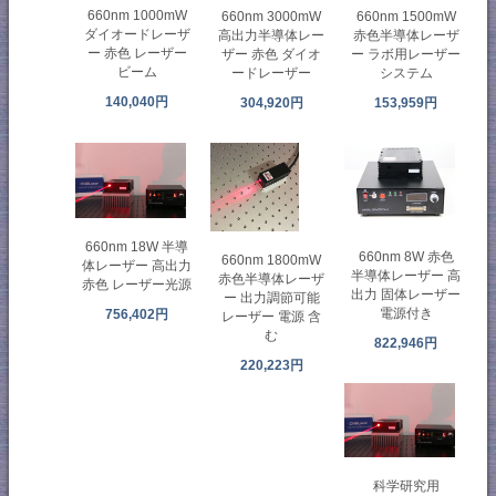
660nm 1000mW
660nm 3000mW
660nm 1500mW
ダイオードレーザ
高出力半導体レー
赤色半導体レーザ
ー 赤色 レーザー
ザー 赤色 ダイオ
ー ラボ用レーザー
ビーム
ードレーザー
システム
140,040円
304,920円
153,959円
660nm 18W 半導
660nm 8W 赤色
660nm 1800mW
体レーザー 高出力
半導体レーザー 高
赤色半導体レーザ
赤色 レーザー光源
出力 固体レーザー
ー 出力調節可能
電源付き
756,402円
レーザー 電源 含
む
822,946円
220,223円
科学研究用