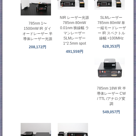
NIR レーザー光源
SLMレーザー
785nm 80mW
785nm 80mW 単
785nm 1〜
0.01nm 狭線幅 ラ
一縦モードレーザ
1500mW IR ダイ
マンレーザー
ー IR スペクトル
オードレーザー 半
SLMレーザー
線幅 <100MHz
導体レーザー光源
1*2.5mm spot
628,353円
208,172円
491,559円
785nm 18W IR 半
導体レーザー CW
/ TTL /アナログ変
調
549,057円