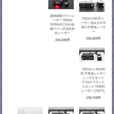
超狭線幅ラマンレ
785nm 5W IR レ
ーザー 785nm
ーザー 高出力不可
500mW 0.2nm 線
視の半導体レーザ
幅ラマン分光近赤
ー
外レーザー
243,425円
434,336円
785nm 1~80mW
IR 半導体レーザー
シングルモード
0.7mm ラウンド
スポット TEM00
レーザー CW/TTL
178,716円