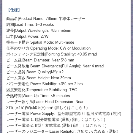
【仕様】
商品名|Product Name: 785nm 半導体レーザー
納期|Lead Time: 1~3 weeks
波長|Output Wavelength: 785nm±5nm
出力|Output Power: 27W
横モード構造|Spatial Mode: Multi-mode
仕事のやり方|Operating Mode: CW or Modulation
ポインティング安定性|Pointing Stability: <0.05 mrad
ビーム径|Beam Diameter: Near 5*8 mm
ビーム発散角|Beam Divergence(Full Angle): Near 4 mrad
ビーム品質|Beam Quality(M²): <2
ビーム高さ|Beam Height: Near 39mm
パワー安定性|Power Stability: <3% per 2 hrs
温度安定化|Temperature Stabilizing: TEC
予熱時間|Warm Up Time: <5 minutes
レーザー器寸法|Laser Head Dimension: Near
211(L)x151(W)x50.5(H)mm³
(詳しくはこちら！)
レーザー電源|Power Supply:
I型分離型電源 / II型可変式電源 (選択)
レーザー電源-1: I型分離型電源 (選択)
(詳しくはこちら！)
レーザー電源-2: II型可変式電源 (選択)
(詳しくはこちら！)
レーザーのラジエーター|Laser Radiator: 含めない/含める（選択）