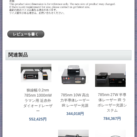
レビューを書く
関連製品
狭線幅 0.2nm
785nm 27W 半導
785nm 10W 高出
785nm 1000mW
体レーザー IR ラ
力半導体レーザー
ラマン用 近赤外
ボレーザー光源シ
IR レーザー光源
ダイオードレーザ
ステム
ー
344,018円
784,367円
552,425円