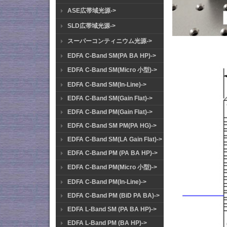
ASE広帯域光源->
SLD広帯域光源->
スーパーコンティニウム光源->
EDFA C-Band SM(PA BA HP)->
EDFA C-Band SM(Micro 小型)->
EDFA C-Band SM(In-Line)->
EDFA C-Band SM(Gain Flat)->
EDFA C-Band PM(Gain Flat)->
EDFA C-Band SM PM(PA HG)->
EDFA C-Band SM(LA Gain Flat)->
EDFA C-Band PM (PA BA HP)->
EDFA C-Band PM(Micro 小型)->
EDFA C-Band PM(In-Line)->
EDFA C-Band PM (BiD PA BA)->
EDFA L-Band SM (PA BA HP)->
EDFA L-Band PM (BA HP)->