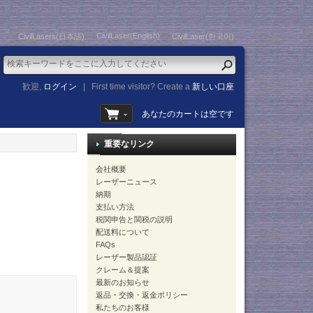
CivilLaser(English)
CivilLasers(日本語)
CivilLaser(한국어)
歓迎,
ログイン
|
First time visitor? Create a
新しい口座
あなたのカートは空です
重要なリンク
会社概要
レーザーニュース
納期
支払い方法
税関申告と関税の説明
配送料について
FAQs
レーザー製品認証
クレーム＆提案
最新のお知らせ
返品・交換・返金ポリシー
私たちのお客様