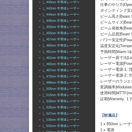
|_ 440nm 半導体レーザー
仕事のやり方|Operati
|_ 442nm 半導体レーザー
ポインティング安定性|Poi
|_ 444nm 半導体レーザー
ビーム高さ|Beam He
|_ 445nm 半導体レーザー
ビームサイズ|Beam 
|_ 450nm 半導体レーザー
ビーム発散角|Beam Div
|_ 455nm 半導体レーザー
ビーム品質|Beam Qua
|_ 457nm 半導体レーザー
パワー安定性|Power St
|_ 460nm 半導体レーザー
温度安定化|Temperatu
予熱時間|Warm Up T
|_ 461nm 半導体レーザー
レーザー器寸法|Laser 
|_ 462nm 半導体レーザー
レーザー電源|Power
|_ 465nm 半導体レーザー
レーザー電源-1: 
|_ 467nm 半導体レーザー
レーザー電源-2: I
|_ 470nm 半導体レーザー
レーザーのラジエーター
|_ 488nm 半導体レーザー
変調频率|Modulation
|_ 505nm 半導体レーザー
使用時間|MTTF(mean t
|_ 515nm 半導体レーザー
証期|Warranty: 1 Y
|_ 520nm 半導体レーザー
|_ 525nm 半導体レーザー
|_ 527nm 半導体レーザー
【附属品】
|_ 530nm 半導体レーザー
1 x 850nm レ
|_ 532nm 半導体レーザー
1 x 電源