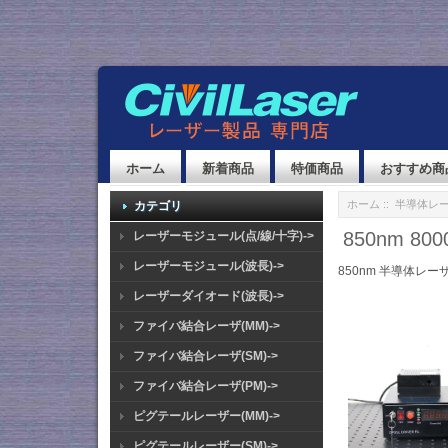
ホーム
新着商品
特価商品
おすすめ商
ホーム
::
半導体レ
カテゴリ
850nm 8
レーザーモジュール(点/線/十字)->
レーザーモジュール(波長)->
850nm 半導体レー
レーザーダイオード(波長)->
ファイバ結合レーザ(MM)->
ファイバ結合レーザ(SM)->
ファイバ結合レーザ(PM)->
ピグテールレーザー(MM)->
ピグテールレーザー(SM)->