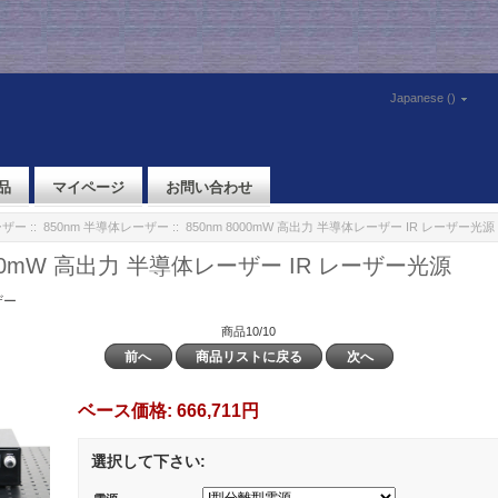
Japanese ()
品
マイページ
お問い合わせ
ーザー
::
850nm 半導体レーザー
:: 850nm 8000mW 高出力 半導体レーザー IR レーザー光源
000mW 高出力 半導体レーザー IR レーザー光源
ザー
商品10/10
前へ
商品リストに戻る
次へ
ベース価格:
666,711円
選択して下さい: