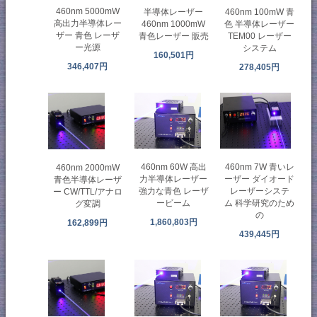
460nm 5000mW
半導体レーザー
460nm 100mW 青
高出力半導体レー
460nm 1000mW
色 半導体レーザー
ザー 青色 レーザ
青色レーザー 販売
TEM00 レーザー
ー光源
システム
160,501円
346,407円
278,405円
460nm 60W 高出
460nm 7W 青いレ
460nm 2000mW
力半導体レーザー
ーザー ダイオード
青色半導体レーザ
強力な青色 レーザ
レーザーシステ
ー CW/TTL/アナロ
ービーム
ム 科学研究のため
グ変調
の
1,860,803円
162,899円
439,445円