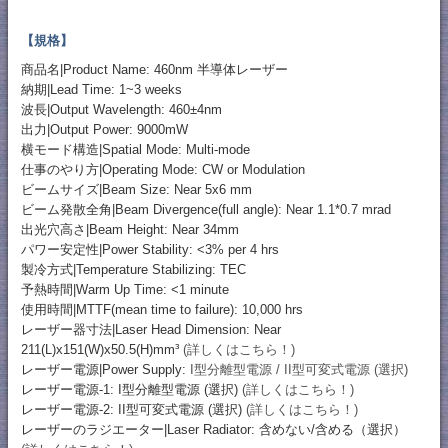
【規格】
商品名|Product Name: 460nm 半導体レーザー
納期|Lead Time: 1~3 weeks
波長|Output Wavelength: 460±4nm
出力|Output Power: 9000mW
横モード構造|Spatial Mode: Multi-mode
仕事のやり方|Operating Mode: CW or Modulation
ビームサイズ|Beam Size: Near 5x6 mm
ビーム発散全角|Beam Divergence(full angle): Near 1.1*0.7 mrad
出光穴高さ|Beam Height: Near 34mm
パワー安定性|Power Stability: <3% per 4 hrs
製冷方式|Temperature Stabilizing: TEC
予熱時間|Warm Up Time: <1 minute
使用時間|MTTF(mean time to failure): 10,000 hrs
レーザー器寸法|Laser Head Dimension: Near
211(L)x151(W)x50.5(H)mm³
(詳しくはこちら！)
レーザー電源|Power Supply:
I型分離型電源 / II型可変式電源 (選択)
レーザー電源-1: I型分離型電源 (選択)
(詳しくはこちら！)
レーザー電源-2: II型可変式電源 (選択)
(詳しくはこちら！)
レーザーのラジエーター|Laser Radiator: 含めない/含める（選択）