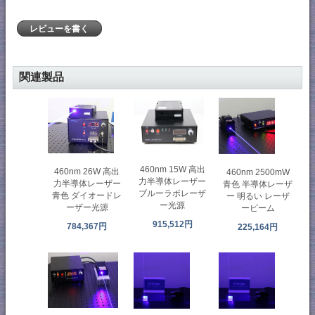
レビューを書く
関連製品
460nm 15W 高出
460nm 26W 高出
460nm 2500mW
力半導体レーザー
力半導体レーザー
青色 半導体レーザ
ブルーラボレーザ
青色 ダイオードレ
ー 明るい レーザ
ー光源
ーザー光源
ービーム
915,512円
784,367円
225,164円