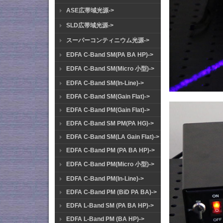
ASE広帯域光源->
SLD広帯域光源->
スーパーコンティニウム光源->
EDFA C-Band SM(PA BA HP)->
EDFA C-Band SM(Micro 小型)->
EDFA C-Band SM(In-Line)->
EDFA C-Band SM(Gain Flat)->
EDFA C-Band PM(Gain Flat)->
EDFA C-Band SM PM(PA HG)->
EDFA C-Band SM(LA Gain Flat)->
EDFA C-Band PM (PA BA HP)->
EDFA C-Band PM(Micro 小型)->
EDFA C-Band PM(In-Line)->
EDFA C-Band PM (BiD PA BA)->
EDFA L-Band SM (PA BA HP)->
EDFA L-Band PM (BA HP)->