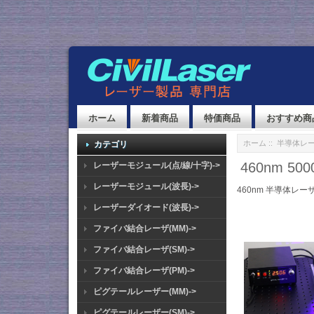
ホーム
新着商品
特価商品
おすすめ商
ホーム
::
半導体レ
カテゴリ
460nm 
レーザーモジュール(点/線/十字)->
レーザーモジュール(波長)->
460nm 半導体レー
レーザーダイオード(波長)->
ファイバ結合レーザ(MM)->
ファイバ結合レーザ(SM)->
ファイバ結合レーザ(PM)->
ピグテールレーザー(MM)->
ピグテールレーザー(SM)->