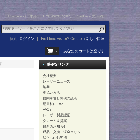
CivilLaser(English)
CivilLasers(日本語)
CivilLaser(한국어)
歓迎,
ログイン
|
First time visitor? Create a
新しい口座
あなたのカートは空です
源
重要なリンク
会社概要
レーザーニュース
納期
支払い方法
税関申告と関税の説明
配送料について
FAQs
レーザー製品認証
クレーム＆提案
最新のお知らせ
返品・交換・返金ポリシー
私たちのお客様