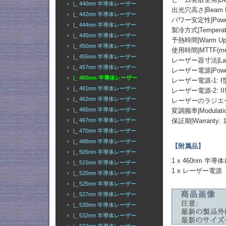
|_ 440nm 半導体レーザー
出光穴高さ|Beam He
|_ 442nm 半導体レーザー
パワー安定性|Power St
|_ 444nm 半導体レーザー
製冷方式|Temperatur
|_ 445nm 半導体レーザー
予熱時間|Warm Up T
|_ 450nm 半導体レーザー
使用時間|MTTF(mean t
|_ 455nm 半導体レーザー
レーザー器寸法|Laser 
|_ 457nm 半導体レーザー
レーザー電源|Power
|_ 460nm 半導体レーザー
レーザー電源-1: 
|_ 461nm 半導体レーザー
レーザー電源-2: I
|_ 462nm 半導体レーザー
レーザーのラジエーター
|_ 465nm 半導体レーザー
変調频率|Modulation
保証期|Warranty: 1
|_ 467nm 半導体レーザー
|_ 470nm 半導体レーザー
|_ 488nm 半導体レーザー
【附属品】
|_ 505nm 半導体レーザー
1 x 460nm 半
|_ 515nm 半導体レーザー
1 x レーザー電源
|_ 520nm 半導体レーザー
|_ 525nm 半導体レーザー
|_ 527nm 半導体レーザー
|_ 530nm 半導体レーザー
|_ 532nm 半導体レーザー