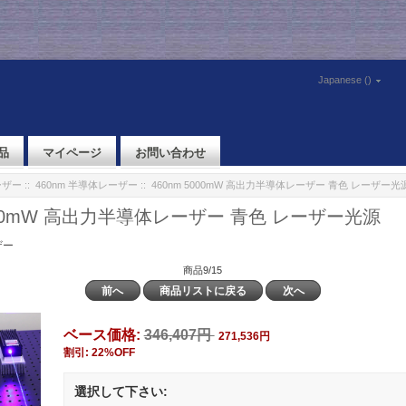
Japanese ()
品
マイページ
お問い合わせ
ーザー
::
460nm 半導体レーザー
:: 460nm 5000mW 高出力半導体レーザー 青色 レーザー光
5000mW 高出力半導体レーザー 青色 レーザー光源
ザー
商品9/15
前へ
商品リストに戻る
次へ
ベース価格:
346,407円
271,536円
割引: 22%OFF
選択して下さい: