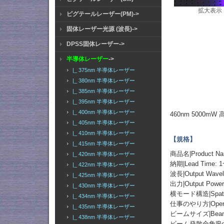
拡大表示
ピグテールレーザー(PM)->
固体レーザー光源 (波長)->
DPSS固体レーザー->
半導体レーザー
->
|_ 375nm 半導体レーザー
|_ 380nm 半導体レーザー
|_ 385nm 半導体レーザー
|_ 395nm 半導体レーザー
|_ 400nm 半導体レーザー
460nm 5000
|_ 405nm 半導体レーザー
|_ 410nm 半導体レーザー
【規格】
|_ 415nm 半導体レーザー
商品名|Product 
|_ 420nm 半導体レーザー
納期|Lead Time: 1
|_ 422nm 半導体レーザー
波長|Output Wavel
|_ 425nm 半導体レーザー
出力|Output Powe
|_ 430nm 半導体レーザー
横モード構造|Spatial
|_ 434nm 半導体レーザー
仕事のやり方|Operati
|_ 435nm 半導体レーザー
ビームサイズ|Beam S
|_ 438nm 半導体レーザー
ビーム発散全角|Beam Di