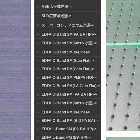
ASE広帯域光源->
SLD広帯域光源->
スーパーコンティニウム光源->
EDFA C-Band SM(PA BA HP)->
EDFA C-Band SM(Micro 小型)->
EDFA C-Band SM(In-Line)->
EDFA C-Band SM(Gain Flat)->
EDFA C-Band PM(Gain Flat)->
EDFA C-Band SM PM(PA HG)->
EDFA C-Band SM(LA Gain Flat)->
EDFA C-Band PM (PA BA HP)->
EDFA C-Band PM(Micro 小型)->
EDFA C-Band PM(In-Line)->
EDFA C-Band PM (BiD PA BA)->
EDFA L-Band SM (PA BA HP)->
EDFA L-Band PM (BA HP)->