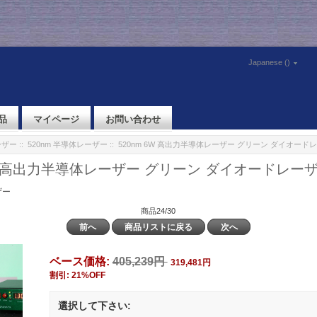
Japanese ()
品
マイページ
お問い合わせ
ーザー
::
520nm 半導体レーザー
:: 520nm 6W 高出力半導体レーザー グリーン ダイオード
6W 高出力半導体レーザー グリーン ダイオードレー
ザー
商品24/30
前へ
商品リストに戻る
次へ
ベース価格:
405,239円
319,481円
割引: 21%OFF
選択して下さい: