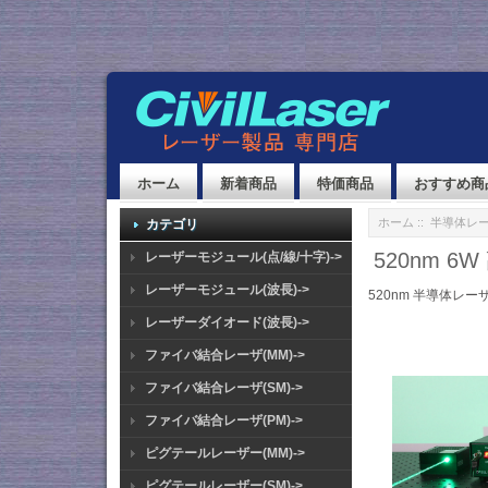
ホーム
新着商品
特価商品
おすすめ商
ホーム
::
半導体レ
カテゴリ
520nm 
レーザーモジュール(点/線/十字)->
レーザーモジュール(波長)->
520nm 半導体レー
レーザーダイオード(波長)->
ファイバ結合レーザ(MM)->
ファイバ結合レーザ(SM)->
ファイバ結合レーザ(PM)->
ピグテールレーザー(MM)->
ピグテールレーザー(SM)->