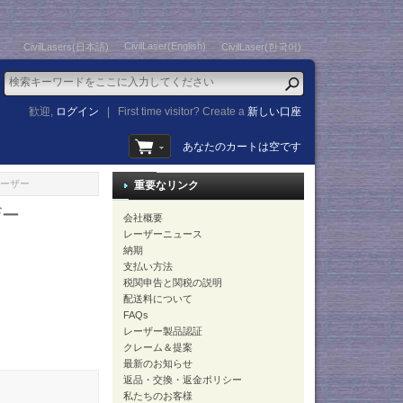
CivilLaser(English)
CivilLasers(日本語)
CivilLaser(한국어)
歓迎,
ログイン
|
First time visitor? Create a
新しい口座
あなたのカートは空です
レーザー
重要なリンク
ザー
会社概要
レーザーニュース
納期
支払い方法
税関申告と関税の説明
配送料について
FAQs
レーザー製品認証
クレーム＆提案
最新のお知らせ
返品・交換・返金ポリシー
私たちのお客様