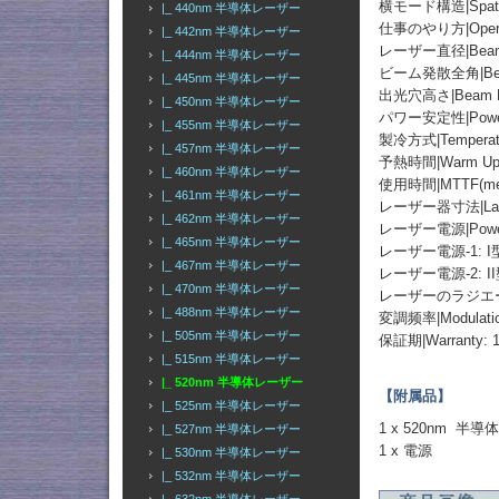
横モード構造|Spatial
|_ 440nm 半導体レーザー
仕事のやり方|Operati
|_ 442nm 半導体レーザー
レーザー直径|Beam D
|_ 444nm 半導体レーザー
ビーム発散全角|Beam Di
|_ 445nm 半導体レーザー
出光穴高さ|Beam He
|_ 450nm 半導体レーザー
パワー安定性|Power St
|_ 455nm 半導体レーザー
製冷方式|Temperatur
|_ 457nm 半導体レーザー
予熱時間|Warm Up T
|_ 460nm 半導体レーザー
使用時間|MTTF(mean t
|_ 461nm 半導体レーザー
レーザー器寸法|Laser 
|_ 462nm 半導体レーザー
レーザー電源|Power
|_ 465nm 半導体レーザー
レーザー電源-1: 
|_ 467nm 半導体レーザー
レーザー電源-2: I
|_ 470nm 半導体レーザー
レーザーのラジエーター
|_ 488nm 半導体レーザー
変調频率|Modulation
|_ 505nm 半導体レーザー
保証期|Warranty: 1
|_ 515nm 半導体レーザー
|_ 520nm 半導体レーザー
【附属品】
|_ 525nm 半導体レーザー
1 x 520nm 半
|_ 527nm 半導体レーザー
1 x 電源
|_ 530nm 半導体レーザー
|_ 532nm 半導体レーザー