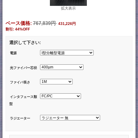
拡大表示
ベース価格:
767,839円
431,226円
割引: 44%OFF
選択して下さい:
電源
光ファイバー芯径
ファイバ長さ
インタフェース類
型
ラジエーター