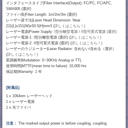
インタフェースタイプ|Fiber Interface(Output): FC/PC, FC/APC,
SMA905 (選択)
ファイバ長|Fiber Length: 1m/2m/3m (選択)
レーザー器寸法|Laser Head Dimension: Near
211(L)x151(W)x50.5(H)mm3
(詳しくはこちら！)
レーザー電源|Power Supply:
I型分離型電源 / II型可変式電源 (選択)
レーザー電源-1: I型分離型電源 (選択)
(詳しくはこちら！)
レーザー電源-2: II型可変式電源 (選択)
(詳しくはこちら！)
レーザーのラジエーター|Laser Radiator: 含めない/含める（選択）
(詳しくはこちら！)
変調频率|Modulation: 0~30KHz Analog or TTL
使用時間|MTTF(mean time to failure): 10,000 hrs
保証期|Warranty: 1 年
[附属品]
1 x 1064nm レーザーヘッド
1 x レーザー電源
1 x 光ファイバ
注意：
The marked output power is before coupling, coupling