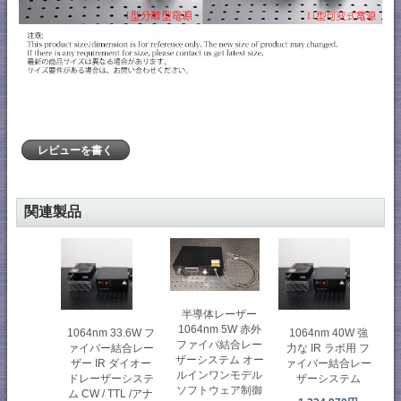
レビューを書く
関連製品
半導体レーザー
1064nm 5W 赤外
1064nm 33.6W フ
1064nm 40W 強
ファイバ結合レー
ァイバー結合レー
力な IR ラボ用 フ
ザーシステム オー
ザー IR ダイオー
ァイバー結合レー
ルインワンモデル
ドレーザーシステ
ザーシステム
ソフトウェア制御
ム CW / TTL /アナ