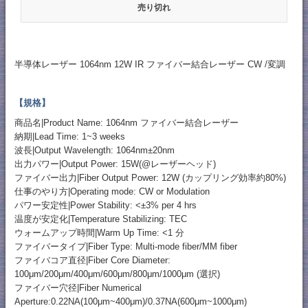
売り切れ
半導体レーザー 1064nm 12W IR ファイバー結合レーザー CW /変調
【規格】
商品名|Product Name: 1064nm ファイバー結合レーザー
納期|Lead Time: 1~3 weeks
波長|Output Wavelength: 1064nm±20nm
出力パワー|Output Power: 15W(@レーザーヘッド)
ファイバー出力|Fiber Output Power: 12W (カップリング効率約80%)
仕事のやり方|Operating mode: CW or Modulation
パワー安定性|Power Stability: <±3% per 4 hrs
温度が安定化|Temperature Stabilizing: TEC
ウォームアップ時間|Warm Up Time: <1 分
ファイバータイプ|Fiber Type: Multi-mode fiber/MM fiber
ファイバコア直径|Fiber Core Diameter:
100μm/200μm/400μm/600μm/800μm/1000μm (選択)
ファイバー穴径|Fiber Numerical
Aperture:0.22NA(100μm~400μm)/0.37NA(600μm~1000μm)