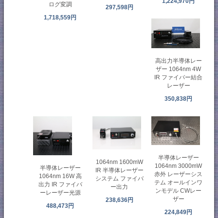
1,224,970円
ログ変調
297,598円
1,718,559円
高出力半導体レー
ザー 1064nm 4W
IR ファイバー結合
レーザー
350,838円
半導体レーザー
1064nm 1600mW
1064nm 3000mW
半導体レーザー
IR 半導体レーザー
赤外 レーザーシス
1064nm 16W 高
システム ファイバ
テム オールインワ
出力 IR ファイバ
ー出力
ンモデル CWレー
ーレーザー光源
ザー
238,636円
488,473円
224,849円