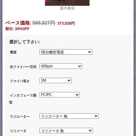
拡大表示
ベース価格:
566,827円
373,528円
割引: 34%OFF
選択して下さい:
電源
光ファイバー芯径
ファイバ長さ
インタフェース類
型
ラジエーター
コリメータ