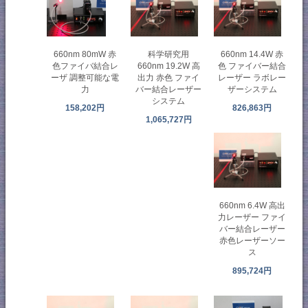
660nm 80mW 赤
科学研究用
660nm 14.4W 赤
色ファイバ結合レ
660nm 19.2W 高
色 ファイバー結合
ーザ 調整可能な電
出力 赤色 ファイ
レーザー ラボレー
力
バー結合レーザー
ザーシステム
システム
158,202円
826,863円
1,065,727円
660nm 6.4W 高出
力レーザー ファイ
バー結合レーザー
赤色レーザーソー
ス
895,724円