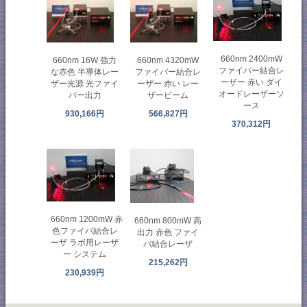
660nm 2400mW
660nm 16W 強力
660nm 4320mW
ファイバー結合レ
な赤色 半導体レー
ファイバー結合レ
ーザー 赤い ダイ
ザー光源 光ファイ
ーザー 赤い レー
オードレーザーソ
バー出力
ザービーム
ース
930,166円
566,827円
370,312円
660nm 1200mW 赤
660nm 800mW 高
色ファイバ結合レ
出力 赤色 ファイ
ーザ ラボ用レーザ
バ結合レーザ
ー システム
215,262円
230,939円