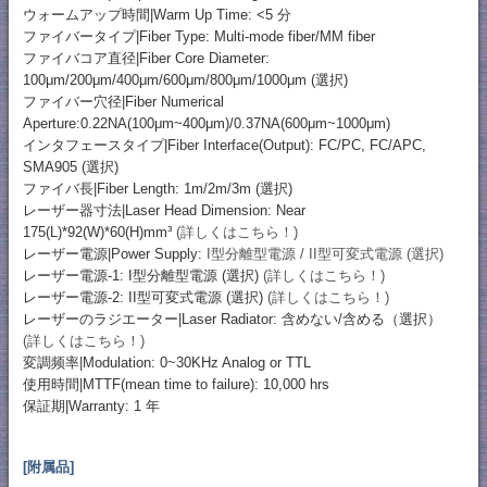
ウォームアップ時間|Warm Up Time: <5 分
ファイバータイプ|Fiber Type: Multi-mode fiber/MM fiber
ファイバコア直径|Fiber Core Diameter:
100μm/200μm/400μm/600μm/800μm/1000μm (選択)
ファイバー穴径|Fiber Numerical
Aperture:0.22NA(100μm~400μm)/0.37NA(600μm~1000μm)
インタフェースタイプ|Fiber Interface(Output): FC/PC, FC/APC,
SMA905 (選択)
ファイバ長|Fiber Length: 1m/2m/3m (選択)
レーザー器寸法|Laser Head Dimension: Near
175(L)*92(W)*60(H)mm³
(詳しくはこちら！)
レーザー電源|Power Supply:
I型分離型電源 / II型可変式電源 (選択)
レーザー電源-1: I型分離型電源 (選択)
(詳しくはこちら！)
レーザー電源-2: II型可変式電源 (選択)
(詳しくはこちら！)
レーザーのラジエーター|Laser Radiator: 含めない/含める（選択）
(詳しくはこちら！)
変調频率|Modulation: 0~30KHz Analog or TTL
使用時間|MTTF(mean time to failure): 10,000 hrs
保証期|Warranty: 1 年
[附属品]