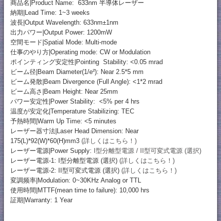
商品名|Product Name: 633nm 半導体レーザー
納期|Lead Time: 1~3 weeks
波長|Output Wavelength: 633nm±1nm
出力パワー|Output Power: 1200mW
空間モード|Spatial Mode: Multi-mode
仕事のやり方|Operating mode: CW or Modulation
ポインティング安定性|Pointing Stability: <0.05 mrad
ビーム径|Beam Diameter(1/e²): Near 2.5*5 mm
ビーム発散|Beam Divergence (Full Angle): <1*2 mrad
ビーム高さ|Beam Height: Near 25mm
パワー安定性|Power Stability: <5% per 4 hrs
温度が安定化|Temperature Stabilizing: TEC
予熱時間|Warm Up Time: <5 minutes
レーザー器寸法|Laser Head Dimension: Near
175(L)*92(W)*60(H)mm3
(詳しくはこちら！)
レーザー電源|Power Supply:
I型分離型電源 / II型可変式電源 (選択)
レーザー電源-1: I型分離型電源 (選択)
(詳しくはこちら！)
レーザー電源-2: II型可変式電源 (選択)
(詳しくはこちら！)
変調频率|Modulation: 0~30KHz Analog or TTL
使用時間|MTTF(mean time to failure): 10,000 hrs
証期|Warranty: 1 Year