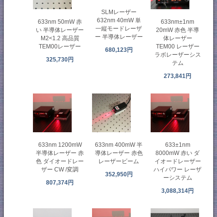
SLMレーザー
632nm 40mW 単
633nm 50mW 赤
633nm±1nm
一縦モードレーザ
い 半導体レーザー
20mW 赤色 半導
ー 半導体レーザー
M2<1.2 高品質
体レーザー
TEM00レーザー
TEM00 レーザー
680,123円
ラボレーザーシス
325,730円
テム
273,841円
633nm 400mW 半
633nm 1200mW
633±1nm
導体レーザー 赤色
半導体レーザー 赤
8000mW 赤い ダ
レーザービーム
色 ダイオードレー
イオードレーザー
ザー CW /変調
ハイパワー レーザ
352,950円
ーシステム
807,374円
3,088,314円