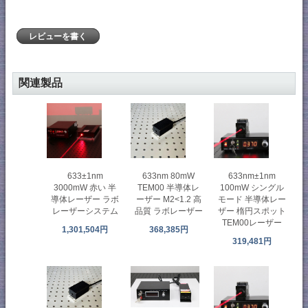
レビューを書く
関連製品
633nm 80mW
633±1nm
633nm±1nm
TEM00 半導体レ
3000mW 赤い 半
100mW シングル
ーザー M2<1.2 高
導体レーザー ラボ
モード 半導体レー
品質 ラボレーザー
レーザーシステム
ザー 楕円スポット
TEM00レーザー
368,385円
1,301,504円
319,481円