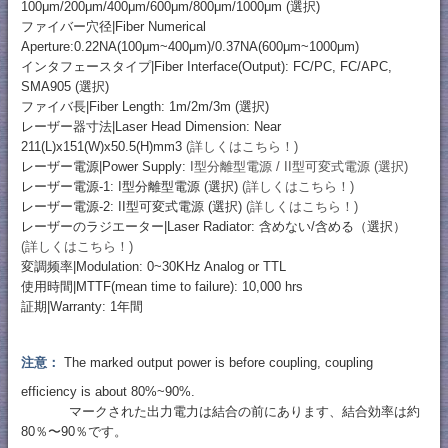
100μm/200μm/400μm/600μm/800μm/1000μm (選択)
ファイバー穴径|Fiber Numerical
Aperture:0.22NA(100μm~400μm)/0.37NA(600μm~1000μm)
インタフェースタイプ|Fiber Interface(Output): FC/PC, FC/APC,
SMA905 (選択)
ファイバ長|Fiber Length: 1m/2m/3m (選択)
レーザー器寸法|Laser Head Dimension: Near
211(L)x151(W)x50.5(H)mm3
(詳しくはこちら！)
レーザー電源|Power Supply:
I型分離型電源 / II型可変式電源 (選択)
レーザー電源-1: I型分離型電源 (選択)
(詳しくはこちら！)
レーザー電源-2: II型可変式電源 (選択)
(詳しくはこちら！)
レーザーのラジエーター|Laser Radiator: 含めない/含める（選択）
(詳しくはこちら！)
変調频率|Modulation: 0~30KHz Analog or TTL
使用時間|MTTF(mean time to failure): 10,000 hrs
証期|Warranty: 1年間
注意：
The marked output power is before coupling, coupling
efficiency is about 80%~90%.
マークされた出力電力は結合の前にあります、結合効率は約
80％〜90％です。