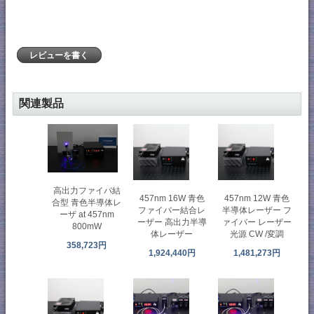
レビューを書く
関連製品
高出力ファイバ結
457nm 16W 青色
457nm 12W 青色
合型 青色半導体レ
ファイバー結合レ
半導体レーザー フ
ーザ at 457nm
ーザー 高出力半導
ァイバー レーザー
800mW
体レーザー
光源 CW /変調
358,723円
1,924,440円
1,481,273円