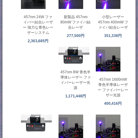
457nm 24W ファ
新製品 457nm
小型レーザー
イバー結合レーザ
80mW ファイバ結
457nm 400mW フ
ー 強力な青色レー
合レーザ
ァイバ結合レーザ
ザーシステム
277,500円
351,338円
2,363,685円
457nm 8W 青色半
導体レーザー ファ
457nm 1600mW
イバーレーザー光
青色半導体レーザ
源
ー ファイバーレー
ザー光源
1,171,448円
400,416円