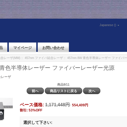
Japanese ()
品
マイページ
お問い合わせ
合レーザ(MM)
::
457nm ファイバ結合レーザ
:: 457nm 8W 青色半導体レーザー ファイ
8W 青色半導体レーザー ファイバーレーザー光源
合レーザ
商品8/11
前へ
商品リストに戻る
次へ
ベース価格:
1,171,448円
554,409円
割引: 53%OFF
選択して下さい: