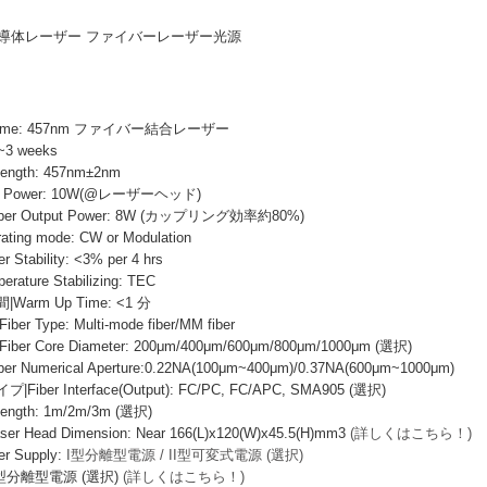
青色半導体レーザー ファイバーレーザー光源
 Name: 457nm ファイバー結合レーザー
~3 weeks
ength: 457nm±2nm
 Power: 10W(@レーザーヘッド)
r Output Power: 8W (カップリング効率約80%)
ng mode: CW or Modulation
ability: <3% per 4 hrs
ure Stabilizing: TEC
rm Up Time: <1 分
Type: Multi-mode fiber/MM fiber
 Core Diameter: 200μm/400μm/600μm/800μm/1000μm (選択)
Numerical Aperture:0.22NA(100μm~400μm)/0.37NA(600μm~1000μm)
er Interface(Output): FC/PC, FC/APC, SMA905 (選択)
ngth: 1m/2m/3m (選択)
Head Dimension: Near 166(L)x120(W)x45.5(H)mm3
(詳しくはこちら！)
 Supply:
I型分離型電源 / II型可変式電源 (選択)
I型分離型電源 (選択)
(詳しくはこちら！)