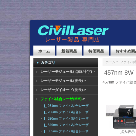
ホーム
新着商品
特価商品
おすすめ商
ホーム
::
ファイバ結
カテゴリ
457nm 
レーザーモジュール(点/線/十字)->
レーザーモジュール(波長)->
457nm ファイバ結
レーザーダイオード(波長)->
ファイバ結合レーザ(MM)
->
|_ 261nm ファイバ結合レーザ
|_ 266nm ファイバ結合レーザ
|_ 320nm ファイバ結合レーザ
|_ 349nm ファイバ結合レーザ
|_ 355nm ファイバ結合レーザ
拡大表示