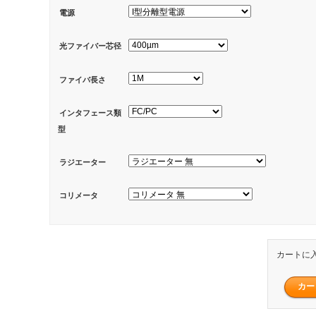
電源
光ファイバー芯径
ファイバ長さ
インタフェース類
型
ラジエーター
コリメータ
カートに