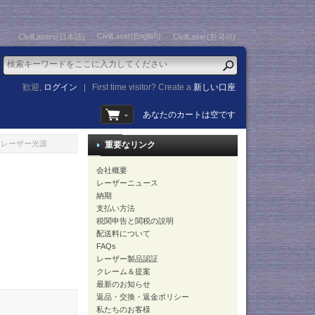
CivilLaser(English)
CivilLasers(日本語)
CivilLaser(한국어)
歓迎,
ログイン
|
First time visitor? Create a
新しい口座
あなたのカートは空です
バーレーザー光源
重要なリンク
会社概要
レーザーニュース
納期
支払い方法
税関申告と関税の説明
配送料について
FAQs
レーザー製品認証
クレーム＆提案
最新のお知らせ
返品・交換・返金ポリシー
私たちのお客様