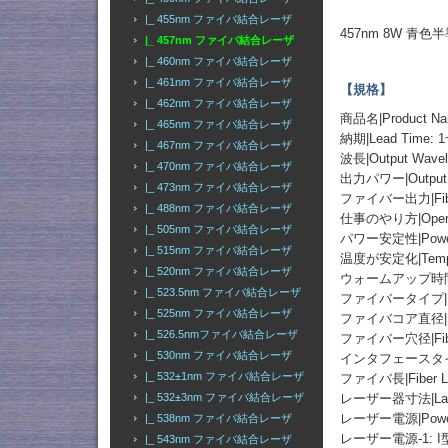
|_ 455nm ファイバ結合レーザ
457nm 8W 
|_ 457nm ファイバ結合レーザ
|_ 460nm ファイバ結合レーザ
|_ 461nm ファイバ結合レーザ
【規格】
|_ 462nm ファイバ結合レーザ
商品名|Product
|_ 465nm ファイバ結合レーザ
納期|Lead Time: 1
|_ 467nm ファイバ結合レーザ
波長|Output Wavel
|_ 470nm ファイバ結合レーザ
出力パワー|Output
|_ 473nm ファイバ結合レーザ
ファイバー出力|Fibe
|_ 488nm ファイバ結合レーザ
仕事のやり方|Operati
|_ 505nm ファイバ結合レーザ
パワー安定性|Power St
|_ 515nm ファイバ結合レーザ
温度が安定化|Temperat
|_ 520nm ファイバ結合レーザ
ウォームアップ時間|Wa
|_ 523.5nm ファイバ結合レーザ
ファイバータイプ|Fiber 
|_ 525nm ファイバ結合レーザ
ファイバコア直径|Fiber
|_ 526.5nmファイバ結合レーザ
ファイバー穴径|Fiber 
|_ 530nm ファイバ結合レーザ
インタフェースタイプ|Fib
|_ 532±1nm ファイバ結合レーザ
ファイバ長|Fiber Le
|_ 532±3nm ファイバ結合レーザ
レーザー器寸法|Laser 
レーザー電源|Power
|_ 538nm ファイバ結合レーザ
レーザー電源-1: 
|_ 543nm ファイバ結合レーザ