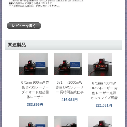
レビューを書く
関連製品
671nm 900mW 赤
671nm 1000mW
671nm 400mW
色 DPSSレーザー
赤色 DPSS レーザ
DPSSレーザー 赤
ダイオード励起固
ー 長時間连続仕事
色 レーザー光源
体レーザー
カスタマイズ可能
416,081円
383,896円
221,031円