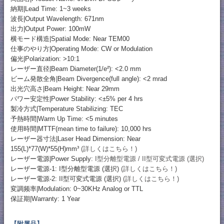
納期|Lead Time: 1~3 weeks
波長|Output Wavelength: 671nm
出力|Output Power: 100mW
横モード構造|Spatial Mode: Near TEM00
仕事のやり方|Operating Mode: CW or Modulation
偏光|Polarization: >10:1
レーザー直径|Beam Diameter(1/e²): <2.0 mm
ビーム発散全角|Beam Divergence(full angle): <2 mrad
出光穴高さ|Beam Height: Near 29mm
パワー安定性|Power Stability: <±5% per 4 hrs
製冷方式|Temperature Stabilizing: TEC
予熱時間|Warm Up Time: <5 minutes
使用時間|MTTF(mean time to failure): 10,000 hrs
レーザー器寸法|Laser Head Dimension: Near
155(L)*77(W)*55(H)mm³
(詳しくはこちら！)
レーザー電源|Power Supply:
I型分離型電源 / II型可変式電源 (選択)
レーザー電源-1: I型分離型電源 (選択)
(詳しくはこちら！)
レーザー電源-2: II型可変式電源 (選択)
(詳しくはこちら！)
変調频率|Modulation: 0~30KHz Analog or TTL
保証期|Warranty: 1 Year
【附属品】