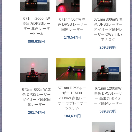
671nm 2000mW
671nm 50mw 赤
671nm 300mW 赤
高出力DPSSレー
色 DPSS レーザー
色 DPSSレーザー
ザー 赤色 レーザ
固体 レーザー
ダ イオード励起レ
ービーム
ーザー CW / TTL /
179,547円
アナログ
899,635円
209,398円
671nm DPSSレー
671nm 1200mW
671nm 600mW 赤
ザー TEM00
赤色 DPSSレーザ
色 DPSSレーザー
200mW 赤色レー
ー 高出力 ダイオ
ダイオード励起固
ザー ラボレーザー
ード励起レーザー
体レーザー
システム
589,873円
261,747円
184,631円