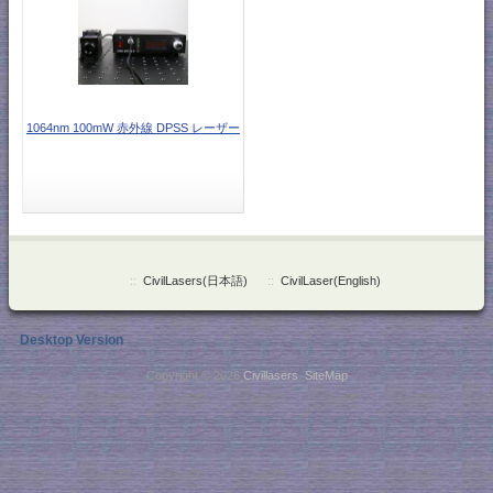
1064nm 100mW 赤外線 DPSS レーザー
::
CivilLasers(日本語)
::
CivilLaser(English)
Desktop Version
Copyright © 2026
Civillasers
.
SiteMap