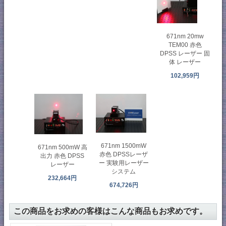
671nm 20mw
TEM00 赤色
DPSS レーザー 固
体 レーザー
102,959円
671nm 1500mW
671nm 500mW 高
赤色 DPSSレーザ
出力 赤色 DPSS
ー 実験用レーザー
レーザー
システム
232,664円
674,726円
この商品をお求めの客様はこんな商品もお求めです。