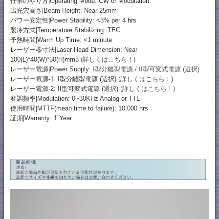
仕事のやり方|Operating Mode: CW or Modulation
出光穴高さ|Beam Height: Near 25mm
パワー安定性|Power Stability: <3% per 4 hrs
製冷方式|Temperature Stabilizing: TEC
予熱時間|Warm Up Time: <1 minute
レーザー器寸法|Laser Head Dimension: Near
100(L)*40(W)*50(H)mm3
(詳しくはこちら！)
レーザー電源|Power Supply:
I型分離型電源 / II型可変式電源 (選択)
レーザー電源-1: I型分離型電源 (選択)
(詳しくはこちら！)
レーザー電源-2: II型可変式電源 (選択)
(詳しくはこちら！)
変調频率|Modulation: 0~30KHz Analog or TTL
使用時間|MTTF(mean time to failure): 10,000 hrs
証期|Warranty: 1 Year