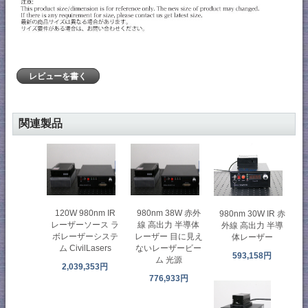
レビューを書く
関連製品
120W 980nm IR
980nm 38W 赤外
980nm 30W IR 赤
レーザーソース ラ
線 高出力 半導体
外線 高出力 半導
ボレーザーシステ
レーザー 目に見え
体レーザー
ム CivilLasers
ないレーザービー
593,158円
ム 光源
2,039,353円
776,933円