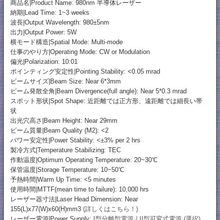
商品名|Product Name: 980nm 半導体レーザー
納期|Lead Time: 1~3 weeks
波長|Output Wavelength: 980±5nm
出力|Output Power: 5W
横モード構造|Spatial Mode: Multi-mode
仕事のやり方|Operating Mode: CW or Modulation
偏光|Polarization: 10:01
ポインティング安定性|Pointing Stability: <0.05 mrad
ビームサイズ|Beam Size: Near 6*3mm
ビーム発散全角|Beam Divergence(full angle): Near 5*0.3 mrad
スポット形状|Spot Shape: 近距離では正方形、遠距離では細長い帯
状
出光穴高さ|Beam Height: Near 29mm
ビーム質量|Beam Quality (M2): <2
パワー安定性|Power Stability: <±3% per 2 hrs
製冷方式|Temperature Stabilizing: TEC
作動温度|Optimum Operating Temperature: 20~30℃
保管温度|Storage Temperature: 10~50℃
予熱時間|Warm Up Time: <5 minutes
使用時間|MTTF(mean time to failure): 10,000 hrs
レーザー器寸法|Laser Head Dimension: Near
155(L)x77(W)x60(H)mm3
(詳しくはこちら！)
レーザー電源|Power Supply:
I型分離型電源 / II型可変式電源 (選択)