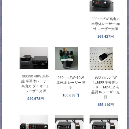
980nm 5W 高出力
半導体レーザー 赤
外 レーザー光源
169,427円
980nm 48W 赤外
980nm 50mW
980nm 2W~10W
線 半導体レーザー
TEM00 半導体レ
赤外線 レーザー照
高出力 ダイオード
ーザー M2<1.2 高
明
レーザー光源
品質 IRレーザー光
100,638円
源
940,678円
155,110円