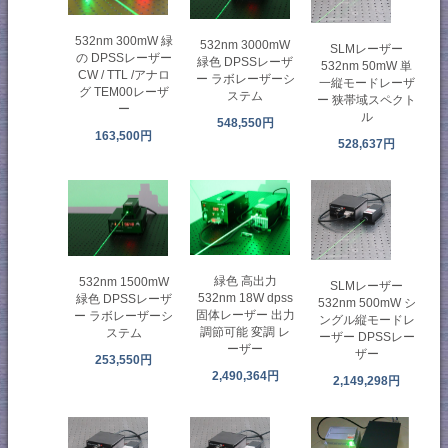
532nm 300mW 緑
532nm 3000mW
SLMレーザー
の DPSSレーザー
緑色 DPSSレーザ
532nm 50mW 単
CW / TTL /アナロ
ー ラボレーザーシ
一縦モードレーザ
グ TEM00レーザ
ステム
ー 狭帯域スペクト
ー
ル
548,550円
163,500円
528,637円
緑色 高出力
532nm 1500mW
SLMレーザー
532nm 18W dpss
緑色 DPSSレーザ
532nm 500mW シ
固体レーザー 出力
ー ラボレーザーシ
ングル縦モードレ
調節可能 変調 レ
ステム
ーザー DPSSレー
ーザー
ザー
253,550円
2,490,364円
2,149,298円