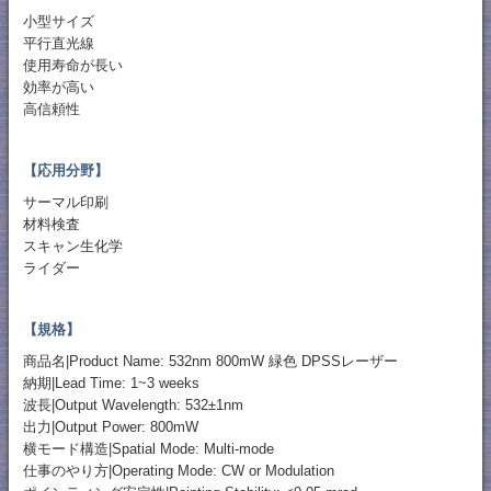
小型サイズ
平行直光線
使用寿命が長い
効率が高い
高信頼性
【応用分野】
サーマル印刷
材料検査
スキャン生化学
ライダー
【規格】
商品名|Product Name: 532nm 800mW 緑色 DPSSレーザー
納期|Lead Time: 1~3 weeks
波長|Output Wavelength: 532±1nm
出力|Output Power: 800mW
横モード構造|Spatial Mode: Multi-mode
仕事のやり方|Operating Mode: CW or Modulation