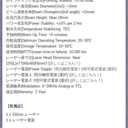
ポインティング安定性|Pointing Stability: <0.05 mrad
レーザー直径|Beam Diameter(1/e2): <3mm
ビーム発散全角|Beam Divergence(full angle): <2mrad
出光穴高さ|Beam Height: Near 29mm
パワー安定性|Power Stability: <±5% per 2 hrs
製冷方式|Temperature Stabilizing: TEC
予熱時間|Warm Up Time: <5 minutes
作動温度|Optimum Operating Temperature: 20~30℃
保管温度|Storage Temperature: 10~50℃
使用時間|MTTF(mean time to failure): 10,000 hrs
レーザー器寸法|Laser Head Dimension: Near
155(L)x77(W)x60(H)mm3
(詳しくはこちら！)
レーザー電源|Power Supply:
I型分離型電源 / II型可変式電源 (選択)
レーザー電源-1: I型分離型電源 (選択)
(詳しくはこちら！)
レーザー電源-2: II型可変式電源 (選択)
(詳しくはこちら！)
変調频率|Modulation: 0~30KHz Analog or TTL
保証期|Warranty: 1 Year
【附属品】
1 x 532nm レーザー
1 x レーザー電源