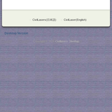
::
CivilLasers(日本語)
::
CivilLaser(English)
Desktop Version
Copyright © 2026
Civillasers
.
SiteMap