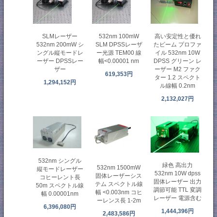
高い安定性と優れ
SLMレーザー
532nm 100mW
たビーム プロファ
532nm 200mW シ
SLM DPSSレーザ
イル 532nm 10W
ングル縦モードレ
ー光源 TEM00 線
DPSS グリーン レ
ーザー DPSSレー
幅<0.00001 nm
ーザー M2 ファク
ザー
619,353円
ター 1.2 スペクト
1,294,152円
ル線幅 0.2nm
2,132,027円
532nm シングル
緑色 高出力
532nm 1500mW
縦モードレーザー
532nm 10W dpss
固体レーザーシス
コヒーレント長
固体レーザー 出力
テム スペクトル線
50m スペクトル線
調節可能 TTL 変調
幅 <0.003nm コヒ
幅 0.00001nm
レーザー 電源含む
ーレンス長 1-2m
6,396,080円
1,444,396円
2,483,586円