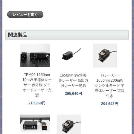
レビューを書く
関連製品
TEM00 1650nm
1650nm 3W半導
IRレーザー
10mW 半導体レー
体レーザー 高出力
1650nm 200mW
ザー 赤外線 ダイ
IRレーザー光源
シングルモード 半
オードレーザー光
導体レーザー 電源
395,640円
源
付き
210,968円
204,643円