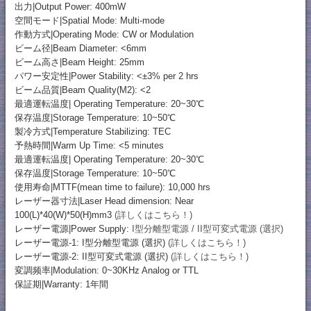
出力|Output Power: 400mW
空間モード|Spatial Mode: Multi-mode
作動方式|Operating Mode: CW or Modulation
ビーム径|Beam Diameter: <6mm
ビーム高さ|Beam Height: 25mm
パワー安定性|Power Stability: <±3% per 2 hrs
ビーム品質|Beam Quality(M2): <2
最適運転温度| Operating Temperature: 20~30℃
保存温度|Storage Temperature: 10~50℃
製冷方式|Temperature Stabilizing: TEC
予熱時間|Warm Up Time: <5 minutes
最適運転温度| Operating Temperature: 20~30℃
保存温度|Storage Temperature: 10~50℃
使用寿命|MTTF(mean time to failure): 10,000 hrs
レーザー器寸法|Laser Head dimension: Near
100(L)*40(W)*50(H)mm3
(詳しくはこちら！)
レーザー電源|Power Supply:
I型分離型電源 / II型可変式電源 (選択)
レーザー電源-1: I型分離型電源 (選択)
(詳しくはこちら！)
レーザー電源-2: II型可変式電源 (選択)
(詳しくはこちら！)
変調频率|Modulation: 0~30KHz Analog or TTL
保証期|Warranty: 1年間