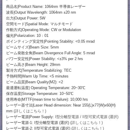
商品名|Product Name: 1064nm 半導体レーザー
波長|Output Wavelength: 1064nm ±20 nm
出力|Output Power: 5W
空間モード|Spatial Mode: マルチモード
作動方式|Operating Mode: CW or Modulation
偏光|Polarization: 10：01
ポインティング安定性|Pointing Stability: <0.05 mrad
ビームサイズ|Beam Size: 5mm
ビーム発散全角|Beam Divergence Full Angle: 5 mrad
パワー安定性|Power Stability: <±3% per 2 hrs
ビーム高さ|Beam Height: 29mm
製冷方式|Temperature Stabilizing: TEC
予熱時間|Warm Up Time: <5 minutes
ビーム品質|Beam Quality(M2): <2
最適運転温度| Operating Temperature: 20~30℃
保存温度|Storage Temperature: 10~50℃
使用寿命|MTTF(mean time to failure): 10,000 hrs
レーザー器寸法|Laser Head dimension: Near 155(L)x77(W)x60(H)
mm
(詳しくはこちら！)
レーザー電源|Power Supply:
I型分離型電源 / II型可変式電源 (選択)
レーザー電源-1: I型分離型電源 (選択)
(詳しくはこちら！)
レーザー電源-2: II型可変式電源 (選択)
(詳しくはこちら！)