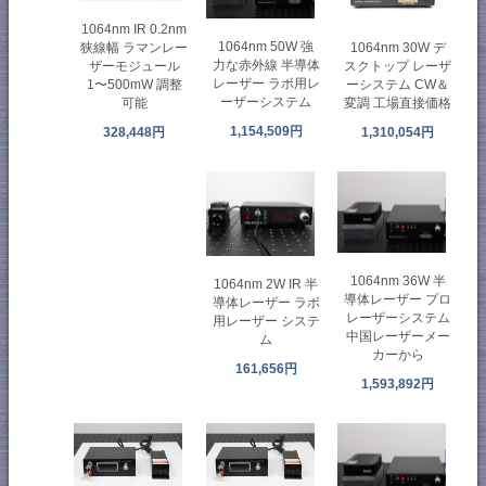
1064nm IR 0.2nm
1064nm 50W 強
1064nm 30W デ
狭線幅 ラマンレー
力な赤外線 半導体
スクトップ レーザ
ザーモジュール
レーザー ラボ用レ
ーシステム CW＆
1〜500mW 調整
ーザーシステム
変調 工場直接価格
可能
1,154,509円
1,310,054円
328,448円
1064nm 36W 半
1064nm 2W IR 半
導体レーザー プロ
導体レーザー ラボ
レーザーシステム
用レーザー システ
中国レーザーメー
ム
カーから
161,656円
1,593,892円