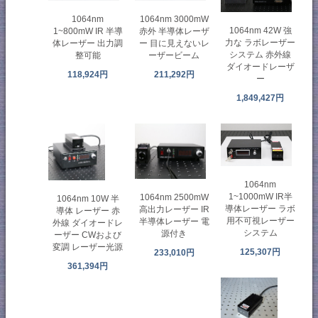
1064nm
1064nm 3000mW
1064nm 42W 強
1~800mW IR 半導
赤外 半導体レーザ
力な ラボレーザー
体レーザー 出力調
ー 目に見えないレ
システム 赤外線
整可能
ーザービーム
ダイオードレーザ
118,924円
211,292円
ー
1,849,427円
1064nm
1~1000mW IR半
1064nm 2500mW
1064nm 10W 半
導体レーザー ラボ
高出力レーザー IR
導体 レーザー 赤
用不可視レーザー
半導体レーザー 電
外線 ダイオードレ
システム
源付き
ーザー CWおよび
変調 レーザー光源
125,307円
233,010円
361,394円