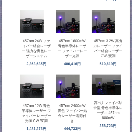
457nm 24W ファ
457nm 1600mW
457nm 3.2W 高出
イバー結合レーザ
青色半導体レーザ
力レーザー ファイ
ー 強力な青色レー
ー ファイバーレー
バー結合レーザー
ザーシステム
ザー光源
CW /変調
2,363,685円
400,416円
510,619円
高出力ファイバ結
457nm 12W 青色
457nm 2400mW
合型 青色半導体レ
半導体レーザー フ
青色 ファイバー結
ーザ at 457nm
ァイバー レーザー
合レーザー電源付
800mW
光源 CW /変調
き
358,723円
1,481,273円
444,733円