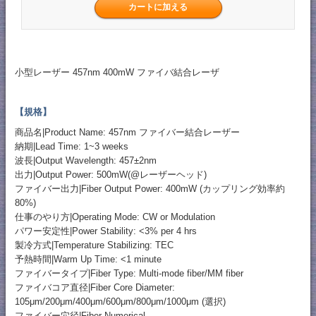
小型レーザー 457nm 400mW ファイバ結合レーザ
【規格】
商品名|Product Name: 457nm ファイバー結合レーザー
納期|Lead Time: 1~3 weeks
波長|Output Wavelength: 457±2nm
出力|Output Power: 500mW(@レーザーヘッド)
ファイバー出力|Fiber Output Power: 400mW (カップリング効率約
80%)
仕事のやり方|Operating Mode: CW or Modulation
パワー安定性|Power Stability: <3% per 4 hrs
製冷方式|Temperature Stabilizing: TEC
予熱時間|Warm Up Time: <1 minute
ファイバータイプ|Fiber Type: Multi-mode fiber/MM fiber
ファイバコア直径|Fiber Core Diameter:
105μm/200μm/400μm/600μm/800μm/1000μm (選択)
ファイバー穴径|Fiber Numerical