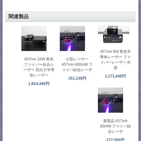
関連製品
457nm 8W 青色半
導体レーザー ファ
457nm 16W 青色
小型レーザー
イバーレーザー光
ファイバー結合レ
457nm 400mW フ
源
ーザー 高出力半導
ァイバ結合レーザ
体レーザー
1,171,448円
351,338円
1,924,440円
新製品 457nm
80mW ファイバ結
合レーザ
277,500円