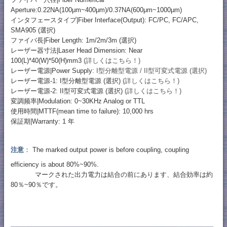
Aperture:0.22NA(100μm~400μm)/0.37NA(600μm~1000μm)
インタフェースタイプ|Fiber Interface(Output): FC/PC, FC/APC,
SMA905 (選択)
ファイバ長|Fiber Length: 1m/2m/3m (選択)
レーザー器寸法|Laser Head Dimension: Near
100(L)*40(W)*50(H)mm3
(詳しくはこちら！)
レーザー電源|Power Supply:
I型分離型電源 / II型可変式電源 (選択)
レーザー電源-1: I型分離型電源 (選択)
(詳しくはこちら！)
レーザー電源-2: II型可変式電源 (選択)
(詳しくはこちら！)
変調频率|Modulation: 0~30KHz Analog or TTL
使用時間|MTTF(mean time to failure): 10,000 hrs
保証期|Warranty: 1 年
注意
： The marked output power is before coupling, coupling
efficiency is about 80%~90%.
マークされた出力電力は結合の前にあります、結合効率は約
80％~90％です。