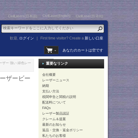
CivilLaser(English)
CivilLasers(日本語)
CivilLaser(한국어)
歓迎,
ログイン
|
First time visitor? Create a
新しい口座
あなたのカートは空です
レーザー 強い 緑色レー
重要なリンク
会社概要
レーザービー
レーザーニュース
納期
支払い方法
税関申告と関税の説明
配送料について
FAQs
レーザー製品認証
クレーム＆提案
最新のお知らせ
返品・交換・返金ポリシー
私たちのお客様