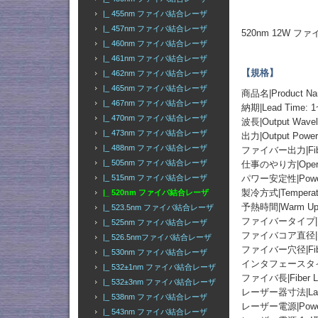
|_ 455nm ファイバ結合レーザ
|_ 457nm ファイバ結合レーザ
520nm 12W
|_ 460nm ファイバ結合レーザ
|_ 461nm ファイバ結合レーザ
【規格】
|_ 462nm ファイバ結合レーザ
|_ 465nm ファイバ結合レーザ
商品名|Product
|_ 467nm ファイバ結合レーザ
納期|Lead Time: 1
|_ 470nm ファイバ結合レーザ
波長|Output Wavel
|_ 473nm ファイバ結合レーザ
出力|Output Po
|_ 488nm ファイバ結合レーザ
ファイバー出力|Fibe
|_ 505nm ファイバ結合レーザ
仕事のやり方|Operati
|_ 515nm ファイバ結合レーザ
パワー安定性|Power St
製冷方式|Temperatur
|_ 520nm ファイバ結合レーザ
予熱時間|Warm Up T
|_ 523.5nm ファイバ結合レーザ
ファイバータイプ|Fiber 
|_ 525nm ファイバ結合レーザ
ファイバコア直径|Fiber
|_ 526.5nmファイバ結合レーザ
ファイバー穴径|Fiber 
|_ 530nm ファイバ結合レーザ
インタフェースタイプ|Fib
|_ 532±1nm ファイバ結合レーザ
ファイバ長|Fiber Le
|_ 532±3nm ファイバ結合レーザ
レーザー器寸法|Laser H
|_ 538nm ファイバ結合レーザ
レーザー電源|Power
|_ 543nm ファイバ結合レーザ