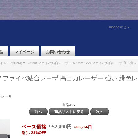
Japanese ()
品
マイページ
お問い合わせ
合レーザ(MM)
::
520nm ファイバ結合レーザ
:: 520nm 12W ファイバ結合レーザ 高出力
12W ファイバ結合レーザ 高出力レーザー 強い 緑色
合レーザ
商品3/27
前へ
商品リストに戻る
次へ
ベース価格:
952,490円
686,766円
割引: 28%OFF