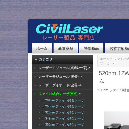
ホーム
新着商品
特価商品
おすすめ商
ホーム
::
ファイバ結
カテゴリ
ザービーム
レーザーモジュール(点/線/十字)->
520nm 
レーザーモジュール(波長)->
ム
レーザーダイオード(波長)->
520nm ファイバ結
ファイバ結合レーザ(MM)
->
|_ 261nm ファイバ結合レーザ
|_ 266nm ファイバ結合レーザ
|_ 320nm ファイバ結合レーザ
|_ 349nm ファイバ結合レーザ
|_ 355nm ファイバ結合レーザ