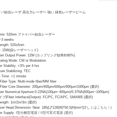
 ファイバ結合レーザ 高出力レーザー 強い 緑色レーザービーム
 Name: 520nm ファイバー結合レーザー
~3 weeks
ength: 520±5nm
wer: 15W(@レーザーヘッド)
r Output Power: 12W (カップリング効率約80%)
ng Mode: CW or Modulation
ability: <3% per 4 hrs
e Stabilizing: TEC
ime: <1 minute
Type: Multi-mode fiber/MM fiber
 Core Diameter: 200μm/400μm/600μm/800μm/1000μm (選択)
Numerical Aperture:0.22NA(100μm~400μm)/0.37NA(600μm~1000μm)
er Interface(Output): FC/PC, FC/APC, SMA905 (選択)
ngth: 1m/2m/3m (選択)
ead Dimension: Near 185(L)*128(W)*50.5(H)mm³
(詳しくはこちら！)
 Supply:
I型分離型電源 / II型可変式電源 (選択)