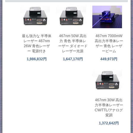
467nm 7000mW
最も強力な 半導体
467nm 50W 高出
高出力半導体レー
レーザー 467nm
力 青色 半導体レ
ザー 青色 レーザ
26W 青色レーザ
ーザー ダイオード
ービーム
ー 電源付き
レーザー光源
449,973円
1,986,832円
1,647,170円
467nm 30W 高出
力半導体レーザー
CW/TTL/アナログ
変調
1,372,642円