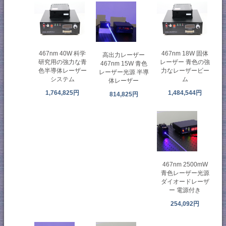
467nm 40W 科学
467nm 18W 固体
高出力レーザー
研究用の強力な青
レーザー 青色の強
467nm 15W 青色
色半導体レーザー
力なレーザービー
レーザー光源 半導
システム
ム
体レーザー
1,764,825円
1,484,544円
814,825円
467nm 2500mW
青色レーザー光源
ダイオードレーザ
ー 電源付き
254,092円