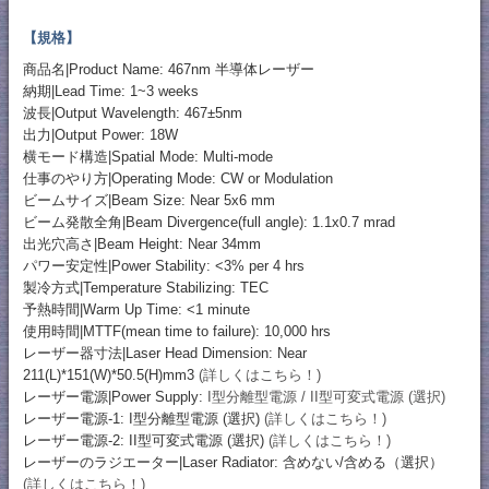
【規格】
商品名|Product Name: 467nm 半導体レーザー
納期|Lead Time: 1~3 weeks
波長|Output Wavelength: 467±5nm
出力|Output Power: 18W
横モード構造|Spatial Mode: Multi-mode
仕事のやり方|Operating Mode: CW or Modulation
ビームサイズ|Beam Size: Near 5x6 mm
ビーム発散全角|Beam Divergence(full angle): 1.1x0.7 mrad
出光穴高さ|Beam Height: Near 34mm
パワー安定性|Power Stability: <3% per 4 hrs
製冷方式|Temperature Stabilizing: TEC
予熱時間|Warm Up Time: <1 minute
使用時間|MTTF(mean time to failure): 10,000 hrs
レーザー器寸法|Laser Head Dimension: Near
211(L)*151(W)*50.5(H)mm3
(詳しくはこちら！)
レーザー電源|Power Supply:
I型分離型電源 / II型可変式電源 (選択)
レーザー電源-1: I型分離型電源 (選択)
(詳しくはこちら！)
レーザー電源-2: II型可変式電源 (選択)
(詳しくはこちら！)
レーザーのラジエーター|Laser Radiator: 含めない/含める（選択）
(詳しくはこちら！)