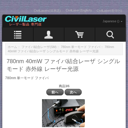
CivilLaser(English)
CivilLasers(日本語)
CivilLaser(한국어)
Japanese ()
ホーム
::
ファイバ結合レーザ(SM)
::
780nm 単一モード ファイバ
:: 780nm
40mW ファイバ結合レーザ シングルモード 赤外線 レーザー光源
780nm 40mW ファイバ結合レーザ シングル
モード 赤外線 レーザー光源
780nm 単一モード ファイバ
商品3/6
前へ
次へ