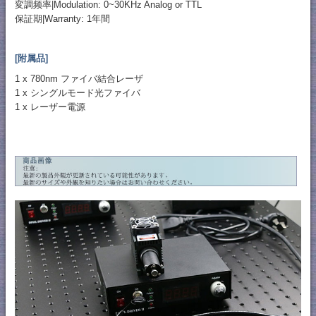
変調频率|Modulation: 0~30KHz Analog or TTL
保証期|Warranty: 1年間
[附属品]
1 x 780nm ファイバ結合レーザ
1 x シングルモード光ファイバ
1 x レーザー電源