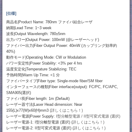
[仕様]
商品名|Product Name: 780nm ファイバ結合レーザ
納期|Lead Time: 1~3 week
波長|Output Wavelength: 780±5nm
出力パワー|Output Power: 100mW (@レーザーヘッド)
ファイバー出力|Fiber Output Power: 40mW (カップリング効率約
40%)
動作モード|Operating Mode: CW or Modulation
パワー安定性|Power Stability: <3% per 4 hrs
温度安定化|Temperature Stabilizing: TEC
予熱時間|Warm Up Time: <1 分
ファイバータイプ|Fiber type: Single-mode fiber/SM fiber
インターフェースの種類|Fiber interface(output): FC/PC, FC/APC,
SMA905(選択)
ファイバ長|Fiber length: 1m (Default)
レーザー器寸法|Laser Head dimension: Near
155(L)x77(W)x60(H)mm3
(詳しくはこちら！)
レーザー電源|Power Supply:
I型分離型電源 / II型可変式電源 (選択)
レーザー電源-1: I型分離型電源 (選択)
(詳しくはこちら！)
レーザー電源-2: II型可変式電源 (選択)
(詳しくはこちら！)