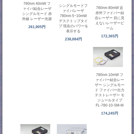
780nm 40mW フ
シングルモードフ
780nm 80mW 近
ァイバ結合レーザ
ァイバレーザ
赤外ファイバー結
シングルモード 赤
780nm 5~10mW
合レーザー 目に見
外線 レーザー光源
デスクトップタイ
えないレーザービ
プ 現在のパワーを
261,905円
ーム
表示する
172,365円
238,084円
780nm 10mW フ
ァイバー結合レー
ザー シングルモー
ド ファイバー出力
テストレーザー モ
ジュールタイプ
FL-780-10-SM-M
174,245円