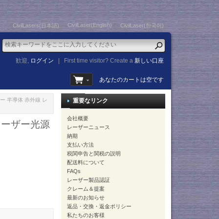
CivilLaser(English)
CivilLasers(日本語)
CivilLaser(한국어)
歓迎,
ログイン
|
First time visitor? Create a
新しい口座
あなたのカートは空です
ザー 半導体 赤外線 レ
重要なリンク
会社概要
 レーザー光源
レーザーニュース
納期
支払い方法
税関申告と関税の説明
配送料について
FAQs
レーザー製品認証
クレーム＆提案
最新のお知らせ
返品・交換・返金ポリシー
私たちのお客様