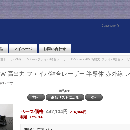
Japanese ()
品
マイページ
お問い合わせ
合レーザ(MM)
::
1550nm ファイバ結合レーザ
:: 1550nm 2.4W 高出力 ファイバ結合レー
 2.4W 高出力 ファイバ結合レーザー 半導体 赤外線
結合レーザ
商品8/16
前へ
商品リストに戻る
次へ
ベース価格:
442,134円
276,866円
割引: 37%OFF
選択して下さい: