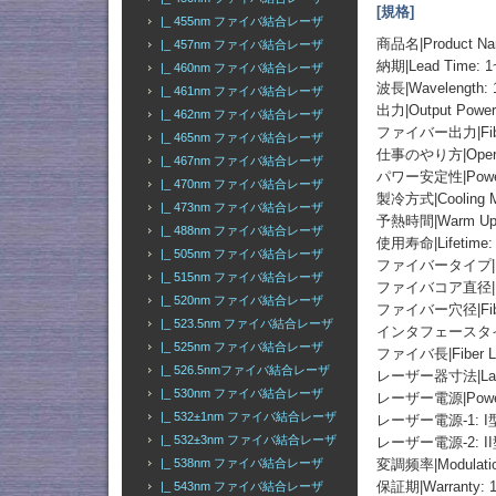
[規格]
|_ 455nm ファイバ結合レーザ
商品名|Product 
|_ 457nm ファイバ結合レーザ
納期|Lead Time: 
|_ 460nm ファイバ結合レーザ
波長|Wavelength: 
|_ 461nm ファイバ結合レーザ
出力|Output Po
|_ 462nm ファイバ結合レーザ
ファイバー出力|Fibe
|_ 465nm ファイバ結合レーザ
仕事のやり方|Operat
|_ 467nm ファイバ結合レーザ
パワー安定性|Power St
|_ 470nm ファイバ結合レーザ
製冷方式|Cooling M
|_ 473nm ファイバ結合レーザ
予熱時間|Warm Up 
|_ 488nm ファイバ結合レーザ
使用寿命|Lifetime: 
|_ 505nm ファイバ結合レーザ
ファイバータイプ|Fiber 
|_ 515nm ファイバ結合レーザ
ファイバコア直径|Fiber
|_ 520nm ファイバ結合レーザ
ファイバー穴径|Fiber 
|_ 523.5nm ファイバ結合レーザ
インタフェースタイプ|Fib
|_ 525nm ファイバ結合レーザ
ファイバ長|Fiber Le
|_ 526.5nmファイバ結合レーザ
レーザー器寸法|Laser 
|_ 530nm ファイバ結合レーザ
レーザー電源|Power
|_ 532±1nm ファイバ結合レーザ
レーザー電源-1: 
|_ 532±3nm ファイバ結合レーザ
レーザー電源-2: I
変調频率|Modulation
|_ 538nm ファイバ結合レーザ
保証期|Warranty:
|_ 543nm ファイバ結合レーザ