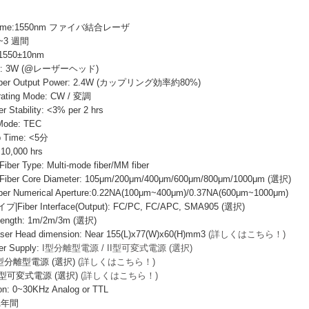
Name:1550nm ファイバ結合レーザ
1~3 週間
1550±10nm
wer: 3W (@レーザーヘッド)
r Output Power: 2.4W (カップリング効率約80%)
ing Mode: CW / 変調
ability: <3% per 2 hrs
ode: TEC
Time: <5分
10,000 hrs
Type: Multi-mode fiber/MM fiber
 Core Diameter: 105μm/200μm/400μm/600μm/800μm/1000μm (選択)
Numerical Aperture:0.22NA(100μm~400μm)/0.37NA(600μm~1000μm)
er Interface(Output): FC/PC, FC/APC, SMA905 (選択)
ngth: 1m/2m/3m (選択)
Head dimension: Near 155(L)x77(W)x60(H)mm3
(詳しくはこちら！)
 Supply:
I型分離型電源 / II型可変式電源 (選択)
I型分離型電源 (選択)
(詳しくはこちら！)
I型可変式電源 (選択)
(詳しくはこちら！)
: 0~30KHz Analog or TTL
 1年間