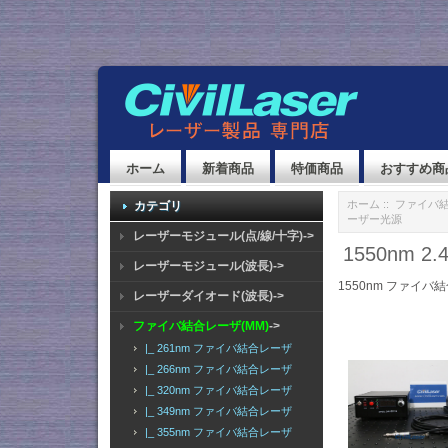
ホーム
新着商品
特価商品
おすすめ商
ホーム
::
ファイバ結
カテゴリ
ーザー光源
レーザーモジュール(点/線/十字)->
1550nm
レーザーモジュール(波長)->
1550nm ファイバ
レーザーダイオード(波長)->
ファイバ結合レーザ(MM)
->
|_ 261nm ファイバ結合レーザ
|_ 266nm ファイバ結合レーザ
|_ 320nm ファイバ結合レーザ
|_ 349nm ファイバ結合レーザ
|_ 355nm ファイバ結合レーザ