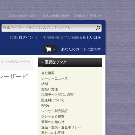
CivilLaser(English)
CivilLasers(日本語)
CivilLaser(한국어)
歓迎,
ログイン
|
First time visitor? Create a
新しい口座
あなたのカートは空です
力 ファイバー結合レーザー
重要なリンク
会社概要
 レーザービ
レーザーニュース
納期
支払い方法
税関申告と関税の説明
配送料について
FAQs
レーザー製品認証
クレーム＆提案
最新のお知らせ
返品・交換・返金ポリシー
私たちのお客様