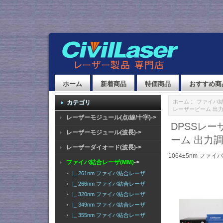
ホーム
新着商品
特価商品
おすすめ商
ホーム
::
ファイバ結
カテゴリ
レーザービーム 出
レーザーモジュール(点/線/十字)->
DPSSレー
レーザーモジュール(波長)->
ーム 出力
レーザーダイオード(波長)->
1064±5nm ファ
ファイバ結合レーザ(MM)
->
|_ 261nm ファイバ結合レーザ
|_ 266nm ファイバ結合レーザ
|_ 320nm ファイバ結合レーザ
|_ 349nm ファイバ結合レーザ
|_ 355nm ファイバ結合レーザ