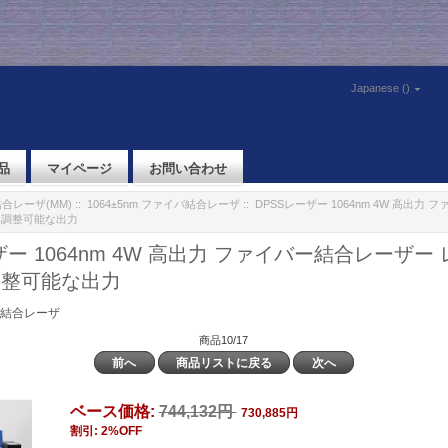
Japanese ()
品
マイページ
お問い合わせ
合レーザ(MM)
::
1064±5nm ファイバ結合レーザ
:: DPSSレーザー 1064nm 4W 高出
力調整可能な出力
ザー 1064nm 4W 高出力 ファイバー結合レーザー
調整可能な出力
イバ結合レーザ
商品10/17
前へ
商品リストに戻る
次へ
ベース価格:
744,132円
730,885円
割引: 2%OFF