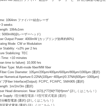
Name: 1064nm ファイバー結合レーザ
~3 weeks
ength: 1064±1nm
wer: 5000mW(@レーザーヘッド)
r Output Power: 4000mW (カップリング効率約80%)
ng Mode: CW or Modulation
ability: <±3% per 2 hrs
e Stabilizing: TEC
ime: <10 minutes
ime to failure): 10,000 hrs
Type: Multi-mode fiber/MM fiber
 Core Diameter: 105μm/200μm/400μm/600μm/800μm/1000μm (選択)
Numerical Aperture:0.22NA(100μm~400μm)/0.37NA(600μm~1000μm)
er Interface(Output): FC/PC, FC/APC, SMA905 (選択)
ngth: 1m/2m/3m (選択)
Head dimension: Near 167(L)*77(W)*70(H)mm³
(詳しくはこちら！)
 Supply:
I型分離型電源 / II型可変式電源 (選択)
I型分離型電源 (選択)
(詳しくはこちら！)
I型可変式電源 (選択)
(詳しくはこちら！)