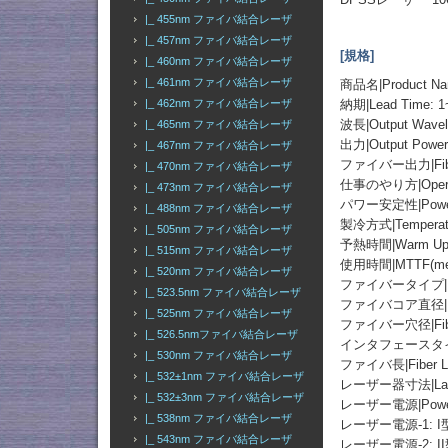
|_ 455nm ファイバ結合レーザ
|_ 457nm ファイバ結合レーザ
[規格]
|_ 460nm ファイバ結合レーザ
|_ 461nm ファイバ結合レーザ
商品名|Product 
|_ 462nm ファイバ結合レーザ
納期|Lead Time: 1
波長|Output Wavel
|_ 465nm ファイバ結合レーザ
出力|Output Po
|_ 467nm ファイバ結合レーザ
ファイバー出力|Fibe
|_ 470nm ファイバ結合レーザ
仕事のやり方|Operati
|_ 473nm ファイバ結合レーザ
パワー安定性|Power St
|_ 488nm ファイバ結合レーザ
製冷方式|Temperatur
|_ 505nm ファイバ結合レーザ
予熱時間|Warm Up T
|_ 515nm ファイバ結合レーザ
使用時間|MTTF(mean t
|_ 520nm ファイバ結合レーザ
ファイバータイプ|Fiber 
|_ 523.5nm ファイバ結合レーザ
ファイバコア直径|Fiber
|_ 525nm ファイバ結合レーザ
ファイバー穴径|Fiber 
|_ 526.5nmファイバ結合レーザ
インタフェースタイプ|Fib
|_ 530nm ファイバ結合レーザ
ファイバ長|Fiber Le
|_ 532±1nm ファイバ結合レーザ
レーザー器寸法|Laser 
|_ 532±3nm ファイバ結合レーザ
レーザー電源|Power
|_ 538nm ファイバ結合レーザ
レーザー電源-1: 
|_ 543nm ファイバ結合レーザ
レーザー電源-2: I