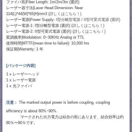
ファイバ長|Fiber Length: 1m/2m/3m (選択)
レーザー器寸法|Laser Head Dimension: Near
114(L)*44(W)*65(H)mm3
(詳しくはこちら！)
レーザー電源|Power Supply:
I型分離型電源 / II型可変式電源 (選択)
レーザー電源-1: I型分離型電源 (選択)
(詳しくはこちら！)
レーザー電源-2: II型可変式電源 (選択)
(詳しくはこちら！)
変調频率|Modulation: 0~30KHz Analog or TTL
使用時間|MTTF(mean time to failure): 10,000 hrs
保証期|Warranty: 1 年
[パッケージ内容]
1 x レーザーヘッド
1 x レーザー電源
1 x 光ファイバ
注意：
The marked output power is before coupling, coupling
efficiency is about 80%~90%.
マークされた出力電力は結合の前にあります、結合効率は約
80％〜90％です。