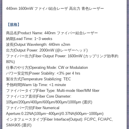
440nm 1600mW ファイバ結合レーザ 高出力 青色レーザー
【規格】
商品名|Product Name: 440nm ファイバー結合レーザー
納期|Lead Time: 1~3 weeks
波長|Output Wavelength: 440nm ±2nm
出力|Output Power: 2000mW (@レーザーヘッド)
ファイバー出力|Fiber Output Power: 1600mW (カップリング効率約
80%)
仕事のやり方|Operating Mode: CW or Modulation
パワー安定性|Power Stability: <3% per 4 hrs
製冷方式|Temperature Stabilizing: TEC
予熱時間|Warm Up Time: <1 minute
ファイバータイプ|Fiber Type: Multi-mode fiber/MM fiber
ファイバコア直径|Fiber Core Diameter:
105μm/200μm/400μm/600μm/800μm/1000μm (選択)
ファイバー穴径|Fiber Numerical
Aperture:0.22NA(100μm~400μm)/0.37NA(600μm~1000μm)
インタフェースタイプ|Fiber Interface(Output): FC/PC, FC/APC,
SMA905 (選択)