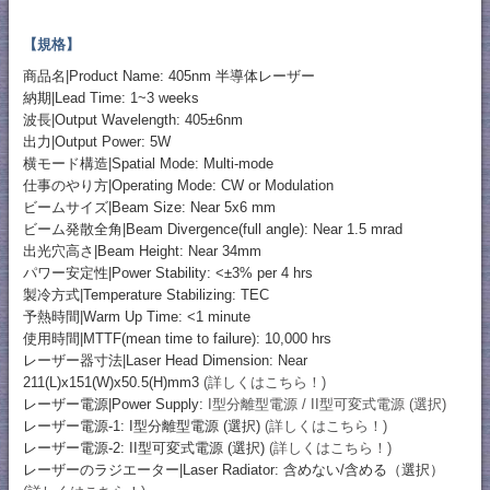
【規格】
商品名|Product Name: 405nm 半導体レーザー
納期|Lead Time: 1~3 weeks
波長|Output Wavelength: 405±6nm
出力|Output Power: 5W
横モード構造|Spatial Mode: Multi-mode
仕事のやり方|Operating Mode: CW or Modulation
ビームサイズ|Beam Size: Near 5x6 mm
ビーム発散全角|Beam Divergence(full angle): Near 1.5 mrad
出光穴高さ|Beam Height: Near 34mm
パワー安定性|Power Stability: <±3% per 4 hrs
製冷方式|Temperature Stabilizing: TEC
予熱時間|Warm Up Time: <1 minute
使用時間|MTTF(mean time to failure): 10,000 hrs
レーザー器寸法|Laser Head Dimension: Near
211(L)x151(W)x50.5(H)mm3
(詳しくはこちら！)
レーザー電源|Power Supply:
I型分離型電源 / II型可変式電源 (選択)
レーザー電源-1: I型分離型電源 (選択)
(詳しくはこちら！)
レーザー電源-2: II型可変式電源 (選択)
(詳しくはこちら！)
レーザーのラジエーター|Laser Radiator: 含めない/含める（選択）