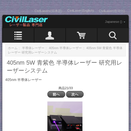
CivilLaser(English)
CivilLasers(日本語)
CivilLaser(한국어)
Japanese ()
ホーム
::
半導体レーザー
::
405nm 半導体レーザー
:: 405nm 5W 青紫色 半導体
レーザー 研究用レーザーシステム
405nm 5W 青紫色 半導体レーザー 研究用レ
ーザーシステム
405nm 半導体レーザー
商品21/33
前へ
次へ