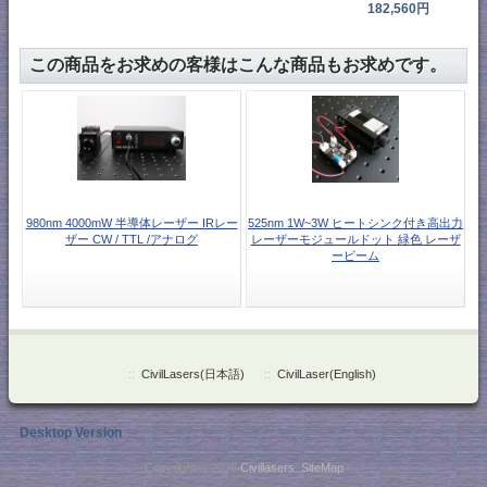
182,560円
この商品をお求めの客様はこんな商品もお求めです。
980nm 4000mW 半導体レーザー IRレー
525nm 1W~3W ヒートシンク付き高出力
ザー CW / TTL /アナログ
レーザーモジュールドット 緑色 レーザ
ービーム
::
CivilLasers(日本語)
::
CivilLaser(English)
Desktop Version
Copyright © 2026
Civillasers
.
SiteMap