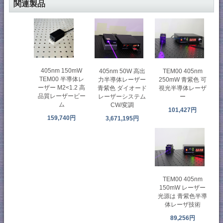
関連製品
405nm 150mW
405nm 50W 高出
TEM00 405nm
TEM00 半導体レ
力半導体レーザー
250mW 青紫色 可
ーザー M2<1.2 高
青紫色 ダイオード
視光半導体レーザ
品質レーザービー
レーザーシステム
ー
ム
CW/変調
101,427円
159,740円
3,671,195円
TEM00 405nm
150mW レーザー
光源は 青紫色半導
体レーザ技術
89,256円