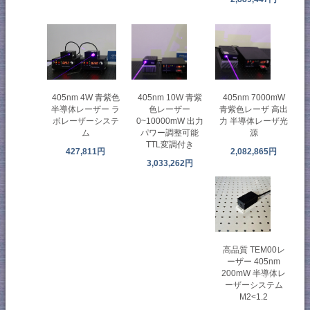
405nm 4W 青紫色
405nm 10W 青紫
405nm 7000mW
半導体レーザー ラ
色レーザー
青紫色レーザ 高出
ボレーザーシステ
0~10000mW 出力
力 半導体レーザ光
ム
パワー調整可能
源
TTL変調付き
427,811円
2,082,865円
3,033,262円
高品質 TEM00レ
ーザー 405nm
200mW 半導体レ
ーザーシステム
M2<1.2