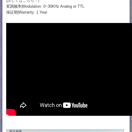
(詳しくはこちら！)
変調频率|Modulation: 0~30KHz Analog or TTL
保証期|Warranty: 1 Year