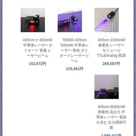
405nm 1~400mW
TEM00 405nm
405nm 1000mW
半導体レーザーダ
500mW 半導体レ
青紫色 レーザー
イオード 青紫 レ
ーザー 青色 ダイ
モジュール
ーザービーム
オードレーザービ
TTL&Analog 変調
ーム
152,072円
268,587円
319,481円
405nm 8000mW
青紫色 高出力 半
導体レーザー 電源
を含む 出力調節可
能
2,889,447円