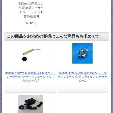
980nm 1W 高出力
小型 赤外レーザー
モジュール / CCD
赤外線照明
32,325円
この商品をお求めの客様はこんな商品もお求めです。
940nm 200mW IR 長距離超小型スポット
850nm 5mW 赤外線 調節可能な レーザ
レーザーダイオードモジュール ドット
ーモジュール 点 目に見えない レーザー
カスタマイズ
ビーム