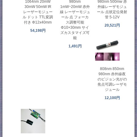
980nm 500mw 赤
1064nm 20mW
980nm
外線レーザモジュ
30mW 50mW IR
1mW~20mW 赤外
ール 点状定位発射
レーザーモジュー
線 レーザーモジュ
管 5-12V
ル ドット TTL変調
ール 点 フォーカ
付き Φ12x40mm
ス調整可能
20,521円
Φ10×30mm サイ
54,198円
ズカスタマイズ可
能
1,491円
808nm 850nm
980nm 赤外線夜
のビジョン光がの
焦点可調レーザモ
ジュール
12,100円