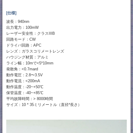
[仕様]
波長：940nm
出力電力：100mW
レーザー安全性：クラスIIIB
回路モード：CW
ドライバ回路：APC
レンズ：ガラスコリメートレンズ
ハウジング材質：アルミ
ライン幅：10mで<5*10mm
発散角：<0.7mard
動作電圧：2.8〜3.5V
動作電流：<200mA
動作温度：-20~+50℃
保管温度：-40~+85℃
平均故障時間：> 8000時間
サイズ：10 * 35ミリメートル（直径*長さ）