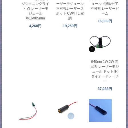
ジショニングライ
ーザーモジュール
ュール 点/線/十字
ト 点 レーザーモ
不可視レーザース
不可視 レーザービ
ジュール
ポット CW/TTL 変
ーム
Φ16X85mm
調
16,089円
4,268円
19,259円
940nm 1W 2W 高
出力 レーザーモジ
ュール ドット IR
ダイオードレーザ
ー
37,088円