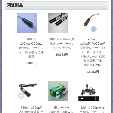
関連製品
980nm 200mW 赤
905nm
980nm
外線 レーザーモジ
1mW/5mW/10mW
100mw~300mw
ュール 十字線
不可視レーザー IR
赤外線レーザモジ
レーザーダイオー
ュール 点状定位発
10,653円
ドモジュール 点状
射管
焦点調整可能
6,896円
Φ10×30mm
12,993円
780nm 150mW
IRレーザー
820nm 200mw 赤
200mW 赤外線 ポ
830nm 300mW レ
外線 レーザーモジ