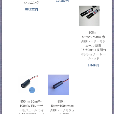
10,180円
ショニング
88,322円
808nm
5mW~250mw 赤
外線レーザーモジ
ュール 線形
16*60mm / 夜間の
ポジショナー レー
ザヘッド
8,849円
850nm 30mW～
850nm
100mW IRレーザ
5mw~100mw 赤
ーモジュール ライ
外線レーザモジュ