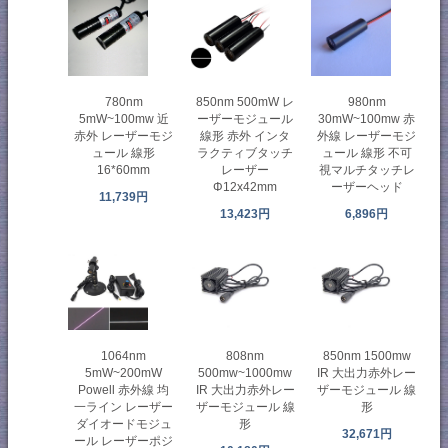
780nm
850nm 500mW レ
980nm
5mW~100mw 近
ーザーモジュール
30mW~100mw 赤
赤外 レーザーモジ
線形 赤外 インタ
外線 レーザーモジ
ュール 線形
ラクティブタッチ
ュール 線形 不可
16*60mm
レーザー
視マルチタッチレ
Φ12x42mm
ーザーヘッド
11,739円
13,423円
6,896円
1064nm
808nm
850nm 1500mw
5mW~200mW
500mw~1000mw
IR 大出力赤外レー
Powell 赤外線 均
IR 大出力赤外レー
ザーモジュール 線
一ライン レーザー
ザーモジュール 線
形
ダイオードモジュ
形
32,671円
ール レーザーポジ