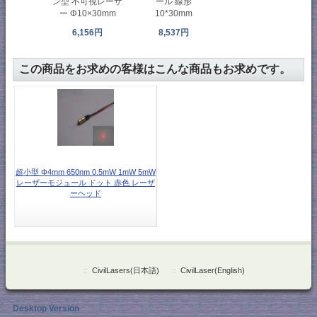
ン型 不可視レーザ
ール 線形
ー Φ10×30mm
10*30mm
6,156円
8,537円
この商品をお求めの客様はこんな商品もお求めです。
超小型 Φ4mm 650nm 0.5mW 1mW 5mW
レーザーモジュール ドット 赤色 レーザ
ーヘッド
::
CivilLasers(日本語)
::
CivilLaser(English)
Desktop Version