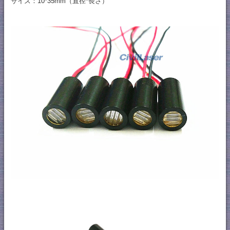
サイズ：10*35mm（直径*長さ）