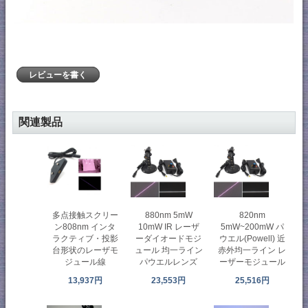
レビューを書く
関連製品
多点接触スクリー
880nm 5mW
820nm
ン808nm インタ
10mW IR レーザ
5mW~200mW パ
ラクティブ・投影
ーダイオードモジ
ウエル(Powell) 近
台形状のレーザモ
ュール 均一ライン
赤外均一ライン レ
ジュール線
パウエルレンズ
ーザーモジュール
13,937円
23,553円
25,516円