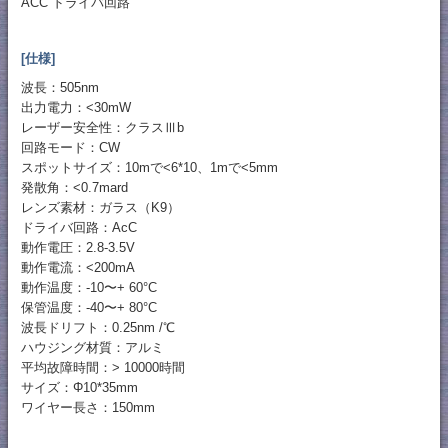
ACC ドライバ回路
[仕様]
波長：505nm
出力電力：<30mW
レーザー安全性：クラスⅢb
回路モード：CW
スポットサイズ：10mで<6*10、1mで<5mm
発散角：<0.7mard
レンズ素材：ガラス（K9）
ドライバ回路：AcC
動作電圧：2.8-3.5V
動作電流：<200mA
動作温度：-10〜+ 60°C
保管温度：-40〜+ 80°C
波長ドリフト：0.25nm /℃
ハウジング材質：アルミ
平均故障時間：> 10000時間
サイズ：Φ10*35mm
ワイヤー長さ：150mm