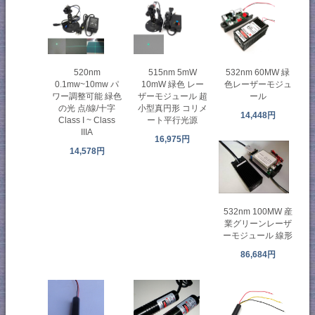
515nm 5mW
520nm
532nm 60MW 緑
10mW 緑色 レー
0.1mw~10mw パ
色レーザーモジュ
ザーモジュール 超
ワー調整可能 緑色
ール
小型真円形 コリメ
の光 点/線/十字
14,448円
ート平行光源
Class I ~ Class
IIIA
16,975円
14,578円
532nm 100MW 産
業グリーンレーザ
ーモジュール 線形
86,684円