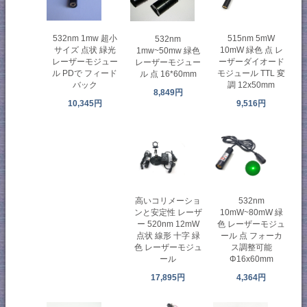
515nm 5mW
532nm 1mw 超小
532nm
10mW 緑色 点 レ
サイズ 点状 緑光
1mw~50mw 緑色
ーザーダイオード
レーザーモジュー
レーザーモジュー
モジュール TTL 変
ル PDで フィード
ル 点 16*60mm
調 12x50mm
バック
8,849円
9,516円
10,345円
高いコリメーショ
532nm
ンと安定性 レーザ
10mW~80mW 緑
ー 520nm 12mW
色 レーザーモジュ
点状 線形 十字 緑
ール 点 フォーカ
色 レーザーモジュ
ス調整可能
ール
Φ16x60mm
17,895円
4,364円