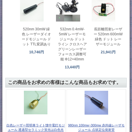
520nm 30mW 緑
長距離照射レーザ
532nm 0.4mW-
色 レーザーダイオ
ー 520nm 600mW
5mW レーザーモ
ードモジュール ド
緑色 ドット レー
ジュール ドット
ット TTL変調あり
ザーモジュール
ライン クロスヘア
グリーンレーザー
10,746円
21,941円
フォーカス調整可
能 Φ12×40mm
13,440円
この商品をお求めの客様はこんな商品もお求めです。
白色レーザー照明車ライト懐中電灯モジ
980nm 100mw~300mw 赤外線レーザモ
ュール 透過型セラミック蛍光は白色光
ジュール 点状定位発射管