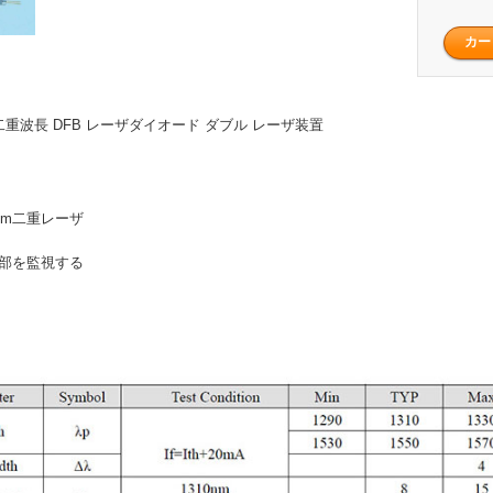
0nm 二重波長 DFB レーザダイオード ダブル レーザ装置
550nm二重レーザ
内部を監視する