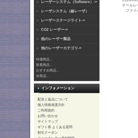
レーザーシステム（Software）->
テールレ
ファイ
レーザシステム（線レーザ）
レーザーステージライト->
CO2 レーザー->
他のレーザー製品
他のレーザーカテゴリ->
特価商品 ...
新着商品...
おすすめ商品...
全商品...
インフォメーション
配送と返品について
個人情報保護方針
ご利用規約
お問い合わせ
サイトマップ
ギフト券 よくある質問
割引クーポン