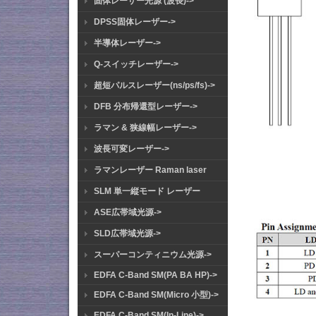
固体レーザー光源 (波長)->
DPSS固体レーザー->
半導体レーザー->
Q-スイッチレーザー->
超短パルスレーザー(ns/ps/fs)->
DFB 分布帰還型レーザー->
ラマン & 狭線幅レーザー->
波長可変レーザー->
ラマンレーザー Raman laser
SLM 単一縦モード レーザー
ASE広帯域光源->
SLD広帯域光源->
スーパーコンティニウム光源->
EDFA C-Band SM(PA BA HP)->
EDFA C-Band SM(Micro 小型)->
EDFA C-Band SM(In-Line)->