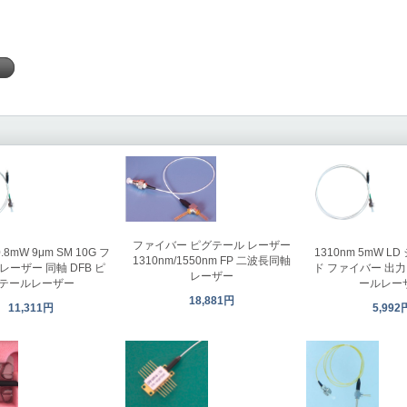
く
ファイバー ピグテール レーザー
0.8mW 9μm SM 10G フ
1310nm 5mW 
1310nm/1550nm FP 二波長同軸
ーザー 同軸 DFB ピ
ド ファイバー 出力
レーザー
テールレーザー
ールレー
18,881円
11,311円
5,992