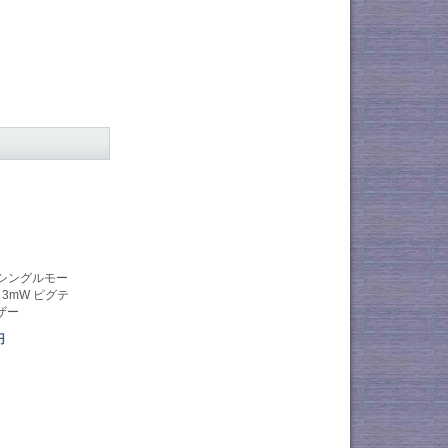
LD シングルモー
 3mW ピグテ
ザー
円