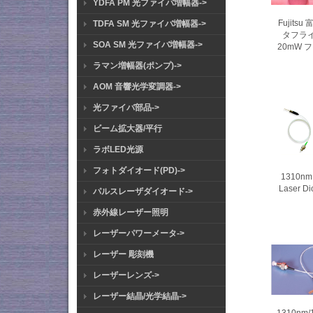
YDFA PM 光ファイバ増幅器->
Fujits
TDFA SM 光ファイバ増幅器->
タフライ
SOA SM 光ファイバ増幅器->
20mW
ラマン増幅器(ポンプ)->
AOM 音響光学変調器->
光ファイバ部品->
ビーム拡大器/平行
ラボLED光源
フォトダイオード(PD)->
1310nm
Laser 
パルスレーザダイオード->
赤外線レーザー照明
レーザーパワーメータ->
レーザー 彫刻機
レーザーレンズ->
レーザー結晶/光学結晶->
1310nm