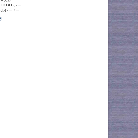
DFB DFBレー
ールレーザー
円