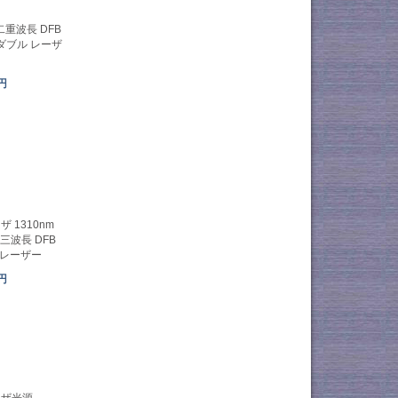
 二重波長 DFB
ダブル レーザ
6円
 1310nm
m 三波長 DFB
ルレーザー
6円
レーザ光源