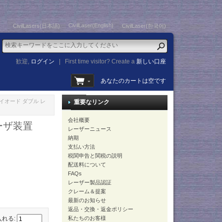
CivilLaser(English)
CivilLasers(日本語)
CivilLaser(한국어)
歓迎,
ログイン
|
First time visitor? Create a
新しい口座
あなたのカートは空です
ザダイオード ダブル レ
重要なリンク
会社概要
レーザ装置
レーザーニュース
納期
支払い方法
税関申告と関税の説明
配送料について
FAQs
レーザー製品認証
クレーム＆提案
最新のお知らせ
返品・交換・返金ポリシー
入れる:
私たちのお客様