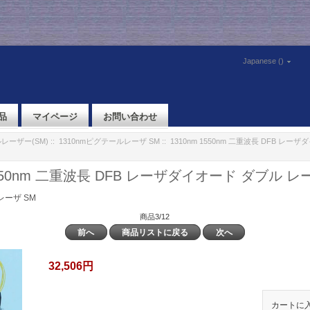
Japanese ()
品
マイページ
お問い合わせ
レーザー(SM)
::
1310nmピグテールレーザ SM
:: 1310nm 1550nm 二重波長 DFB レー
 1550nm 二重波長 DFB レーザダイオード ダブル 
レーザ SM
商品3/12
前へ
商品リストに戻る
次へ
32,506円
カートに