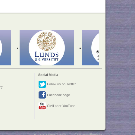
Social Media
Follow us on Twitter
て
Facebook page
CivilLaser YouTube
::
CivilLaser(English)