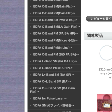
EDFA C-Band SM(Gain Flat)->
EDFA C-Band PM(Gain Flat)->
レビューを書
EDFA C-Band SM PM(PA HG)->
EDFA C-Band SM(LA Gain Flat)->
EDFA C-Band PM (PA BA HP)->
関連製品
EDFA C-Band PM(Micro 小型)->
EDFA C-Band PM(In-Line)->
EDFA C-Band PM (BiD PA BA)->
EDFA L-Band SM (PA BA HP)->
EDFA L-Band PM (BA HP)->
1310nm 
ァイバーレ
EDFA L+ Band SM (BA GF)->
グ
EDFA C+L Band SM (BA)->
EDFA C++ Band SM (BA Gain
Flat)->
EDFA for Pulse Laser->
YDFA SM 光ファイバ増幅器->