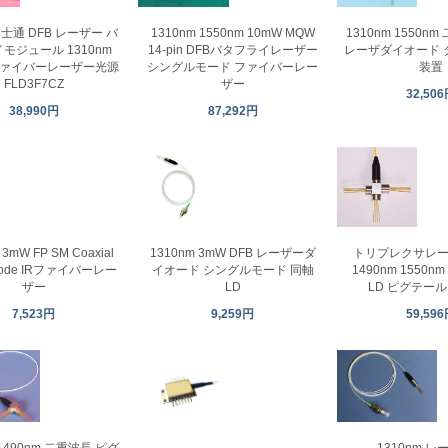
1310nm 1550nm 10mW MQW
u 富士通 DFB レーザー バ
1310nm 1550nm
14-pin DFBバタフライレーザー
モジュール 1310nm
レーザダイオード 
シングルモード ファイバーレー
 ファイバーレーザー光源
装置
ザー
FLD3F7CZ
32,50
87,292円
38,990円
 3mW FP SM Coaxial
1310nm 3mW DFB レーザーダ
トリプレクサレーザ
Diode IRファイバーレー
イオード シングルモード 同軸
1490nm 1550n
ザー
LD
LD ピグテー
7,523円
9,259円
59,59
1310nm 
/1490nm 二重波長 ピグ