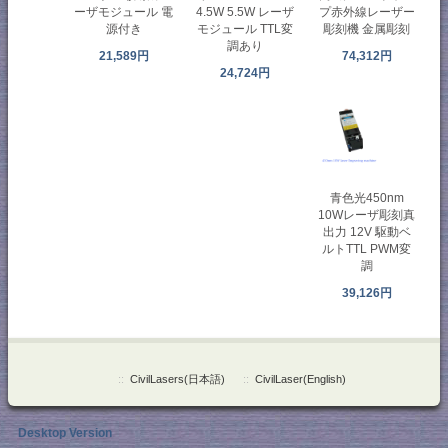
ーザモジュール 電
プ赤外線レーザー
4.5W 5.5W レーザ
源付き
彫刻機 金属彫刻
モジュール TTL変
調あり
21,589円
74,312円
24,724円
青色光450nm
10Wレーザ彫刻真
出力 12V 駆動ベ
ルトTTL PWM変
調
39,126円
::
CivilLasers(日本語)
::
CivilLaser(English)
Desktop Version