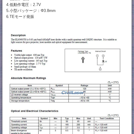
4.低動作電圧：2.7V
5.小型パッケージ：Φ3.8mm
6.TEモード発振