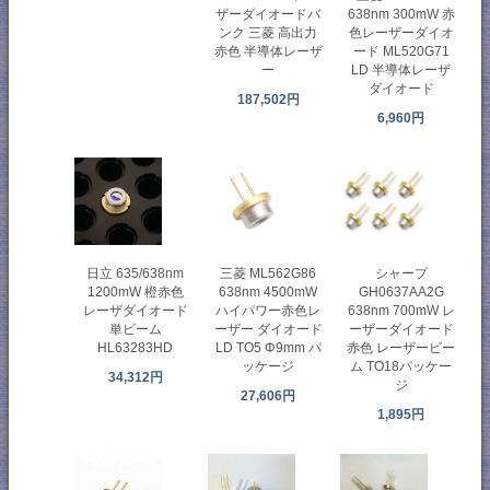
ザーダイオードバ
638nm 300mW 赤
ンク 三菱 高出力
色レーザーダイオ
赤色 半導体レーザ
ード ML520G71
ー
LD 半導体レーザ
ダイオード
187,502円
6,960円
日立 635/638nm
三菱 ML562G86
シャープ
1200mW 橙赤色
638nm 4500mW
GH0637AA2G
レーザダイオード
ハイパワー赤色レ
638nm 700mW レ
単ビーム
ーザー ダイオード
ーザーダイオード
HL63283HD
LD TO5 Φ9mm パ
赤色 レーザービー
ッケージ
ム TO18パッケー
34,312円
ジ
27,606円
1,895円