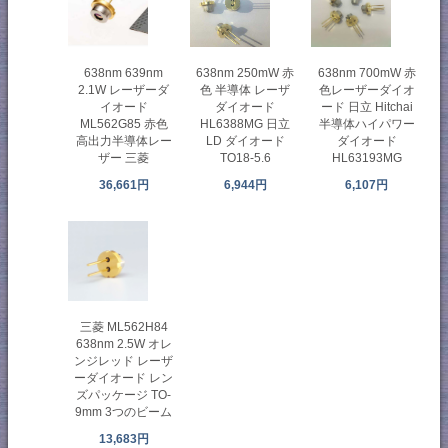
638nm 639nm
638nm 250mW 赤
638nm 700mW 赤
2.1W レーザーダ
色 半導体 レーザ
色レーザーダイオ
イオード
ダイオード
ード 日立 Hitchai
ML562G85 赤色
HL6388MG 日立
半導体ハイパワー
高出力半導体レー
LD ダイオード
ダイオード
ザー 三菱
TO18-5.6
HL63193MG
36,661円
6,944円
6,107円
三菱 ML562H84
638nm 2.5W オレ
ンジレッド レーザ
ーダイオード レン
ズパッケージ TO-
9mm 3つのビーム
13,683円