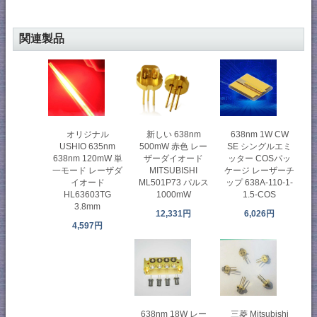
関連製品
オリジナル
新しい 638nm
638nm 1W CW
USHIO 635nm
500mW 赤色 レー
SE シングルエミ
638nm 120mW 単
ザーダイオード
ッター COSパッ
一モード レーザダ
MITSUBISHI
ケージ レーザーチ
イオード
ML501P73 パルス
ップ 638A-110-1-
HL63603TG
1000mW
1.5-COS
3.8mm
12,331円
6,026円
4,597円
638nm 18W レー
三菱 Mitsubishi