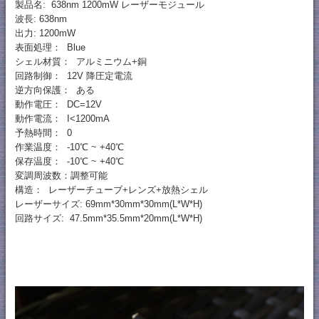
製品名: 638nm 1200mW レーザーモジュール
波長: 638nm
出力: 1200mW
表面処理： Blue
シェル材質： アルミニウム+銅
回路制御： 12V 降圧定電流
逆方向保護： ある
動作電圧： DC=12V
動作電流： I<1200mA
予熱時間： 0
作業温度： -10℃ ~ +40℃
保存温度： -10℃ ~ +40℃
変調周波数：調整可能
構造： レーザーチューブ+レンズ+放熱シェル
レーザーサイズ: 69mm*30mm*30mm(L*W*H)
回路サイズ: 47.5mm*35.5mm*20mm(L*W*H)