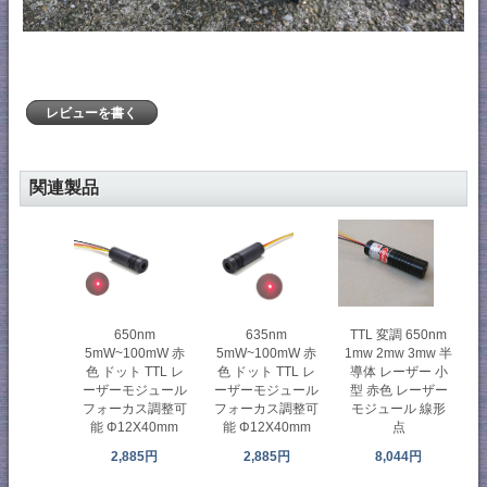
レビューを書く
関連製品
650nm
635nm
TTL 変調 650nm
5mW~100mW 赤
5mW~100mW 赤
1mw 2mw 3mw 半
色 ドット TTL レ
色 ドット TTL レ
導体 レーザー 小
ーザーモジュール
ーザーモジュール
型 赤色 レーザー
フォーカス調整可
フォーカス調整可
モジュール 線形
能 Φ12X40mm
能 Φ12X40mm
点
2,885円
2,885円
8,044円