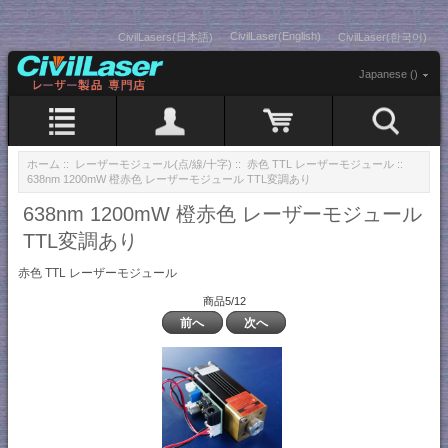
CivilLaser(English)
CivilLasers(日本語)
CivilLaser(한국어)
Japanese ()
ホーム
::
レーザーモジュール(点/線/十字)
::
赤色 TTL レーザーモジュール
::
638nm 1200mW 橙赤色 レーザーモジュール TTL変調あり
638nm 1200mW 橙赤色 レーザーモジュール
TTL変調あり
赤色 TTL レーザーモジュール
商品5/12
前へ
次へ