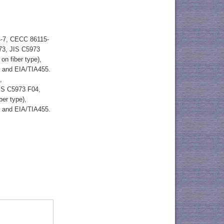
74-7, CECC 86115-
73, JIS C5973
n fiber type),
) and EIA/TIA455.
,
JIS C5973 F04,
er type),
) and EIA/TIA455.