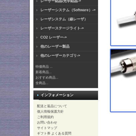
レーザー結晶/光学結晶->
レーザーシステム（Software）->
レーザシステム（線レーザ）
レーザーステージライト->
CO2 レーザー->
他のレーザー製品
他のレーザーカテゴリ->
特価商品 ...
新着商品...
おすすめ商品...
全商品...
インフォメーション
配送と返品について
個人情報保護方針
ご利用規約
お問い合わせ
サイトマップ
ギフト券 よくある質問