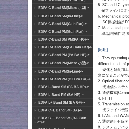
5. SC and LC type 
EDFA C-Band SM(Micro 小型)->
光ファイバコネク
EDFA C-Band SM(In-Line)->
6. Mechanical pro
SC機械性能/ FCコ
EDFA C-Band SM(Gain Flat)->
7. Mechanical pro
EDFA C-Band PM(Gain Flat)->
SC型機械性能 満足EN
EDFA C-Band SM PM(PA HG)->
EDFA C-Band SM(LA Gain Flat)->
[応用]
EDFA C-Band PM (PA BA HP)->
1. Through curing 
EDFA C-Band PM(Micro 小型)->
different kinds of 
硬化と研削加工を
EDFA C-Band PM(In-Line)->
類になることがで
EDFA C-Band PM (BiD PA BA)->
2. Optical fiber c
光通信システム
EDFA L-Band SM (PA BA HP)->
3. 通信機室|Commun
EDFA L-Band PM (BA HP)->
4. FTTH
EDFA L+ Band SM (BA GF)->
5. Transmission eq
光ファイバ伝送
EDFA C+L Band SM (BA)->
6. LANs and WAN
EDFA C++ Band SM (BA Gain
7. 通信網と有線テレビ|T
Flat)->
8. システムデバッグ|S