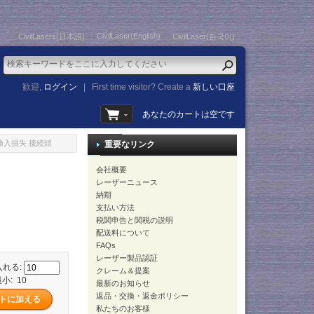
CivilLaser(English)
CivilLasers(日本語)
CivilLaser(한국어)
歓迎,
ログイン
|
First time visitor? Create a
新しい口座
あなたのカートは空です
低挿入損失 接続頭
重要なリンク
会社概要
レーザーニュース
納期
支払い方法
税関申告と関税の説明
配送料について
FAQs
レーザー製品認証
入れる:
クレーム＆提案
小: 10
最新のお知らせ
返品・交換・返金ポリシー
私たちのお客様