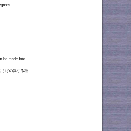
egrees.
.
can be made into
おさげの異なる種