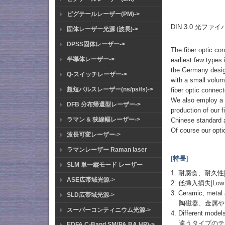
ピグテールレーザー(PM)->
DIN 3.0 光フ
固体レーザー光源 (波長)->
DPSS固体レーザー->
The fiber optic co
半導体レーザー->
earliest few type
the Germany design
Q-スイッチレーザー->
with a small volum
超短パルスレーザー(ns/ps/fs)->
fiber optic connec
We also employ a t
DFB 分布帰還型レーザー->
production of our 
ラマン & 狭線幅レーザー->
Chinese standard
Of course our opti
波長可変レーザー->
ラマンレーザー Raman laser
[特長]
SLM 単一縦モード レーザー
1. 耐腐食、耐久性|Corr
ASE広帯域光源->
2. 低挿入損失|Low in
3. Ceramic, metal a
SLD広帯域光源->
陶磁器、金属や
スーパーコンティニウム光源->
4. Different models
違うタイプのテ
EDFA C-Band SM(PA BA HP)->