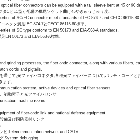
optical fiber connectors can be equipped with a tail sleeve bent at 45 or 90 d
タCとLC型が配備の尻尾ソケット曲げ45やきゅうじゅう度。
perties of SC/FC connector meet standards of IEC 874-7 and CECC 86115-80
ネクタ満足IEC 874-7とCECC 86115-80標準。
perties of SC type conform to EN 50173 and EIA-568-A standards.
 50173 and EIA-568-A標準。
and grinding processes, the fiber optic connector, along with various fibers, 
patch cords and pigtails.
通じて,光ファイバコネクタ,各種光ファイバーにつれて,パッチ・コードと
きます。
ommunication system, active devices and optical fiber sensors
、能動素子と光ファイバセンサ
ication machine rooms
uipment of fiber-optic link and national defense equipment
設備及び国防器材リンク
s
elecommunication network and CATV
ystem debugging