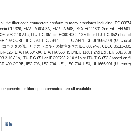
 all the fiber optic connectors conform to many standards including IEC 608
cordia GR-326, EIA/TIA 604-3A, EIA/TIA 568, ISO/IEC 11801 2nd Ed., EN 501
C60793-2-10 A1a, ITU-T G.651 or IEC60793-2-10 A1b or ITU-T G.652 ( based o
 GR-409-CORE, IEC 793, IEC 794-1-E1, IEC 794-1-E3, UL1666/901 (UL-cable
ネクタの設計とテストに多くの標準を含むIEC 60874-7, CECC 86115-801
a GR-326, EIA/TIA 604-3A, EIA/TIA 568, ISO/IEC 11801 2nd Ed., EN 50173, 
3-2-10 A1a, ITU-T G.651 or IEC60793-2-10 A1b or ITU-T G.652 ( based on fib
 GR-409-CORE, IEC 793, IEC 794-1-E1, IEC 794-1-E3, UL1666/901 (UL-cable
components for fiber optic connectors are all available.
规格