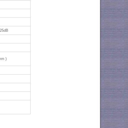
25dB
mm )