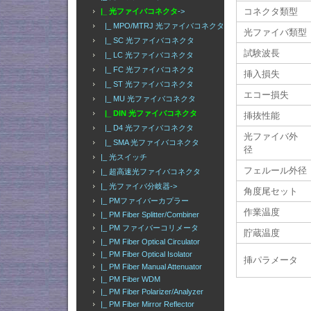
コネクタ類型
|_ 光ファイバコネクタ
->
|_ MPO/MTRJ 光ファイバコネクタ
光ファイバ類型
|_ SC 光ファイバコネクタ
試験波長
|_ LC 光ファイバコネクタ
|_ FC 光ファイバコネクタ
挿入損失
|_ ST 光ファイバコネクタ
エコー損失
|_ MU 光ファイバコネクタ
|_ DIN 光ファイバコネクタ
挿抜性能
|_ D4 光ファイバコネクタ
光ファイバ外
|_ SMA 光ファイバコネクタ
径
|_ 光スイッチ
フェルール外径
|_ 超高速光ファイバコネクタ
|_ 光ファイバ分岐器->
角度尾セット
|_ PMファイバーカプラー
作業温度
|_ PM Fiber Splitter/Combiner
|_ PM ファイバーコリメータ
貯蔵温度
|_ PM Fiber Optical Circulator
|_ PM Fiber Optical Isolator
挿パラメータ
|_ PM Fiber Manual Attenuator
|_ PM Fiber WDM
|_ PM Fiber Polarizer/Analyzer
|_ PM Fiber Mirror Reflector