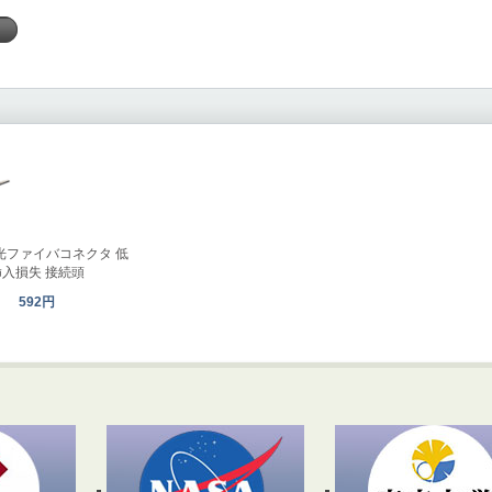
く
.0 光ファイバコネクタ 低
挿入損失 接続頭
592円