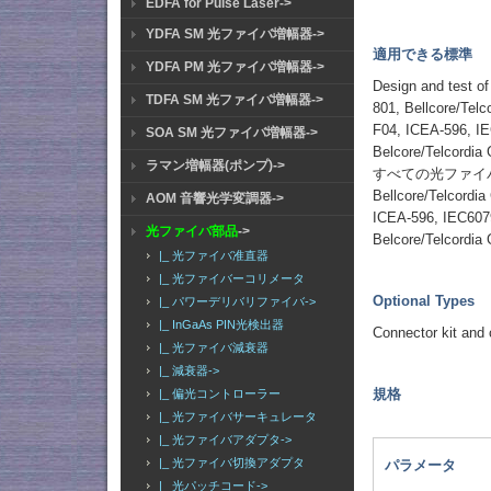
EDFA for Pulse Laser->
YDFA SM 光ファイバ増幅器->
適用できる標準
YDFA PM 光ファイバ増幅器->
Design and test of
TDFA SM 光ファイバ増幅器->
801, Bellcore/Tel
F04, ICEA-596, IE
SOA SM 光ファイバ増幅器->
Belcore/Telcordia
ラマン増幅器(ポンプ)->
すべての光ファイバコ
Bellcore/Telcordi
AOM 音響光学変調器->
ICEA-596, IEC6079
光ファイバ部品
->
Belcore/Telcordia
|_ 光ファイバ准直器
|_ 光ファイバーコリメータ
Optional Types
|_ パワーデリバリファイバ->
|_ InGaAs PIN光検出器
Connector kit and 
|_ 光ファイバ減衰器
|_ 減衰器->
規格
|_ 偏光コントローラー
|_ 光ファイバサーキュレータ
|_ 光ファイバアダプタ->
|_ 光ファイバ切換アダプタ
パラメータ
|_ 光パッチコード->