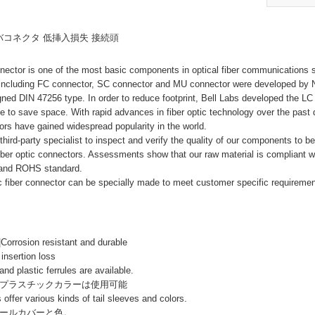
ァイバコネクタ 低挿入損失 接続頭
nnector is one of the most basic components in optical fiber communications
s including FC connector, SC connector and MU connector were developed by
ed DIN 47256 type. In order to reduce footprint, Bell Labs developed the LC 
e to save space. With rapid advances in fiber optic technology over the past
tors have gained widespread popularity in the world.
hird-party specialist to inspect and verify the quality of our components to be
fiber optic connectors. Assessments show that our raw material is compliant wi
 and ROHS standard.
c fiber connector can be specially made to meet customer specific requiremen
osion resistant and durable
sertion loss
nd plastic ferrules are available.
プラスチックカラーは使用可能
 offer various kinds of tail sleeves and colors.
ールカバーと色。