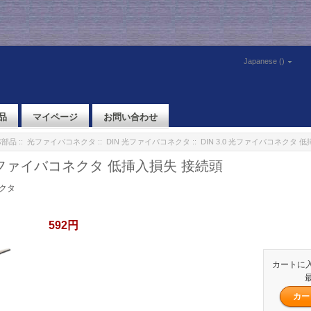
Japanese ()
品
マイページ
お問い合わせ
バ部品
::
光ファイバコネクタ
::
DIN 光ファイバコネクタ
:: DIN 3.0 光ファイバコネクタ 
0 光ファイバコネクタ 低挿入損失 接続頭
ネクタ
592円
カートに
最