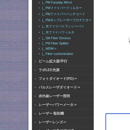
|_ PM Faraday Mirror
|_ PMファイバーフィルター
|_ PMファイバーパッチコード
|_ PMポンプレーザープロテクター
|_ 光ファイバトランシーバ->
|_ 光ファイバフィルタ
|_ SM Fiber Devices
|_ PM Fiber Splitter
|_ WDM->
|_ Fiber customization
ビーム拡大器/平行
ラボLED光源
フォトダイオード(PD)->
パルスレーザダイオード->
赤外線レーザー照明
レーザーパワーメータ->
レーザー 彫刻機
レーザーレンズ->