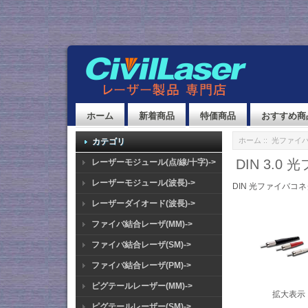
ホーム
新着商品
特価商品
おすすめ商
ホーム
::
光ファイ
カテゴリ
DIN 3.
レーザーモジュール(点/線/十字)->
レーザーモジュール(波長)->
DIN 光ファイバコ
レーザーダイオード(波長)->
ファイバ結合レーザ(MM)->
ファイバ結合レーザ(SM)->
ファイバ結合レーザ(PM)->
ピグテールレーザー(MM)->
拡大表示
ピグテールレーザー(SM)->