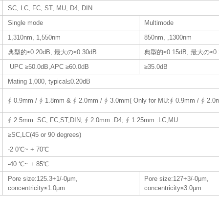
SC, LC, FC, ST, MU, D4, DIN
Single mode
Multimode
1,310nm, 1,550nm
850nm, ,1300nm
典型的≤0.20dB, 最大の≤0.30dB
典型的≤0.15dB, 最大の≤0.
UPC ≥50.0dB,APC ≥60.0dB
≥35.0dB
Mating 1,000, typical≤0.20dB
∮ 0.9mm / ∮ 1.8mm & ∮ 2.0mm / ∮ 3.0mm( Only for MU:∮ 0.9mm / ∮ 2.0
∮ 2.5mm :SC, FC,ST,DIN; ∮ 2.0mm :D4; ∮ 1.25mm :LC,MU
≥SC,LC(45 or 90 degrees)
-2 0℃~ + 70℃
-40 ℃~ + 85℃
Pore size:125.3+1/-0μm,
Pore size:127+3/-0μm,
concentricity≤1.0μm
concentricity≤3.0μm