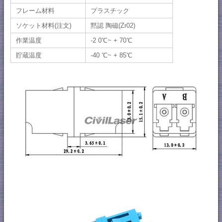
フレーム材料
プラスチック
ソケット材料(注文)
黙認 陶磁(Zr02)
作業温度
-2 0℃~ + 70℃
貯蔵温度
-40 ℃~ + 85℃