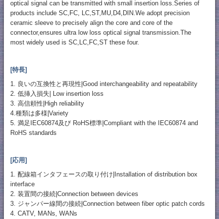
optical signal can be transmitted with small insertion loss.Series of
products include SC,FC, LC,ST,MU,D4,DIN.We adopt precision
ceramic sleeve to precisely align the core and core of the
connector,ensures ultra low loss optical signal transmission.The
most widely used is SC,LC,FC,ST these four.
[特長]
1. 良いの互換性と再現性|Good interchangeability and repeatability
2. 低挿入損失| Low insertion loss
3. 高信頼性|High reliability
4.種類は多様|Variety
5. 満足IEC60874及び RoHS標準|Compliant with the IEC60874 and
RoHS standards
[応用]
1. 配線箱インタフェースの取り付け|Installation of distribution box
interface
2. 装置間の接続|Connection between devices
3. ジャンパー線間の接続|Connection between fiber optic patch cords
4. CATV, MANs, WANs