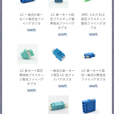
LC 一体式の単一
LC 単一モード四
APC コネクタLC
モード双芯光ファ
芯プラスチック製
双芯プラスチック
イバアダプタ
靑色光ファイバア
製光ファイバアダ
ダプタ
プタ
509円
625円
509円
LC 多モード双芯
一体式の単一モー
LC 単一モード双
靑緑色プラスチッ
ド双芯 LC 光ファ
芯一体式の靑色光
ク製光ファイバア
イバアダプタ
ファイバアダプタ
ダプタ
509円
494円
509円