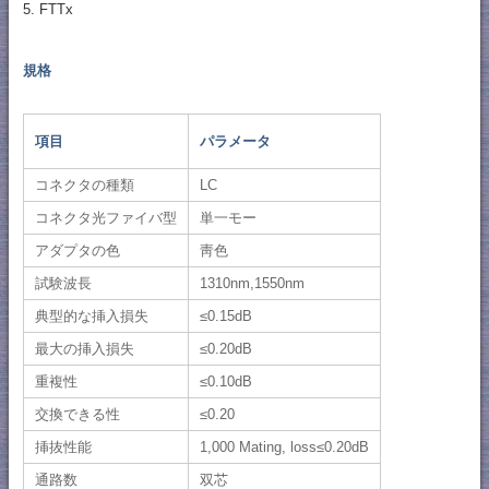
5. FTTx
規格
項目
パラメータ
コネクタの種類
LC
コネクタ光ファイバ型
単一モー
アダプタの色
靑色
試験波長
1310nm,1550nm
典型的な挿入損失
≤0.15dB
最大の挿入損失
≤0.20dB
重複性
≤0.10dB
交換できる性
≤0.20
挿抜性能
1,000 Mating, loss≤0.20dB
通路数
双芯