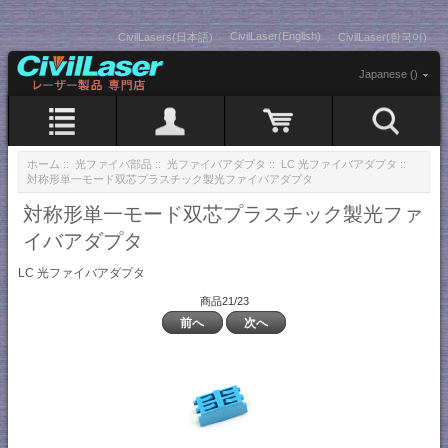
CivilLaser(English)
CivilLasers(日本語)
CivilLaser(한국어)
Japanese ()
ホーム
::
光ファイバ部品
::
光ファイバアダプタ
::
LC 光ファイバアダプタ
::
対称形単一モード双芯プラスチック製光ファイバアダプタ
対称形単一モード双芯プラスチック製光ファ
イバアダプタ
LC 光ファイバアダプタ
商品21/23
前へ
次へ