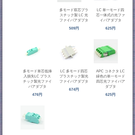
多モード双芯プラ
LC 単一モード四
スチック製 LC 光
芯一体式の光ファ
ファイバアダプタ
イバアダプタ
509円
625円
多モード単芯低挿
LC 多モード四芯
APC コネクタ LC
入損失LC プラス
プラスチック製光
緑色の単一モード
チック製光ファイ
ファイバアダプタ
四芯光ファイバア
バアダプタ
ダプタ
674円
476円
625円