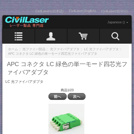
CivilLaser(English)
CivilLasers(日本語)
CivilLaser(한국어)
Japanese ()
ホーム
::
光ファイバ部品
::
光ファイバアダプタ
::
LC 光ファイバアダプタ
::
APC コネクタ LC 緑色の単一モード四芯光ファイバアダプタ
APC コネクタ LC 緑色の単一モード四芯光フ
ァイバアダプタ
LC 光ファイバアダプタ
商品1/23
前へ
次へ