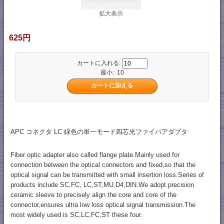
拡大表示
625円
カートに入れる:
最小: 10
APC コネクタ LC 緑色の単一モード四芯光ファイバアダプタ
Fiber optic adapter also called flange plate.Mainly used for
connection between the optical connectors and fixed,so that the
optical signal can be transmitted with small insertion loss.Series of
products include SC,FC, LC,ST,MU,D4,DIN.We adopt precision
ceramic sleeve to precisely align the core and core of the
connector,ensures ultra low loss optical signal transmission.The
most widely used is SC,LC,FC,ST these four.