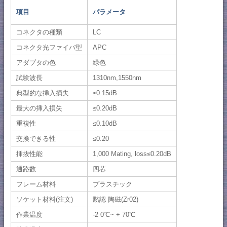
項目
パラメータ
コネクタの種類
LC
コネクタ光ファイバ型
APC
アダプタの色
緑色
試験波長
1310nm,1550nm
典型的な挿入損失
≤0.15dB
最大の挿入損失
≤0.20dB
重複性
≤0.10dB
交換できる性
≤0.20
挿抜性能
1,000 Mating, loss≤0.20dB
通路数
四芯
フレーム材料
プラスチック
ソケット材料(注文)
黙認 陶磁(Zr02)
作業温度
-2 0℃~ + 70℃