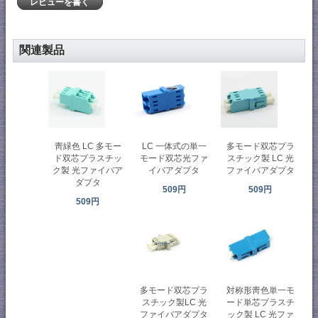
レビューを書く
関連製品
靑緑色 LC 多モー
LC 一体式の単一
多モード双芯プラ
ド双芯プラスチッ
モード双芯光ファ
スチック製 LC 光
ク製 光ファイバア
イバアダプタ
ファイバアダプタ
ダプタ
509円
509円
509円
多モード双芯プラ
対称形靑色単一モ
スチック製LC 光
ード単芯プラスチ
ファイバアダプタ
ック製 LC 光ファ