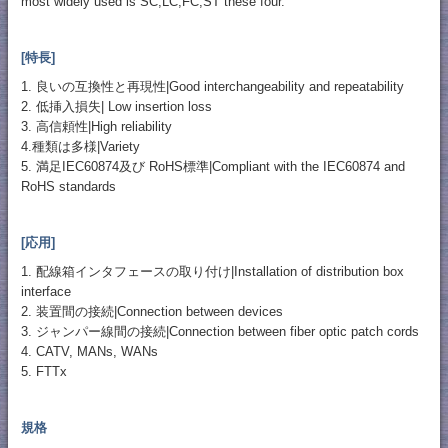
most widely used is SC,LC,FC,ST these four.
[特長]
1. 良いの互換性と再現性|Good interchangeability and repeatability
2. 低挿入損失| Low insertion loss
3. 高信頼性|High reliability
4.種類は多様|Variety
5. 満足IEC60874及び RoHS標準|Compliant with the IEC60874 and
RoHS standards
[応用]
1. 配線箱インタフェースの取り付け|Installation of distribution box
interface
2. 装置間の接続|Connection between devices
3. ジャンパー線間の接続|Connection between fiber optic patch cords
4. CATV, MANs, WANs
5. FTTx
規格