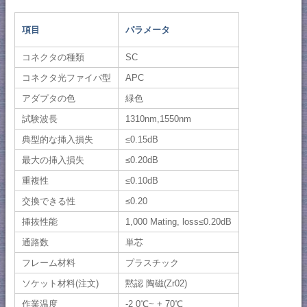
項目
パラメータ
コネクタの種類
SC
コネクタ光ファイバ型
APC
アダプタの色
緑色
試験波長
1310nm,1550nm
典型的な挿入損失
≤0.15dB
最大の挿入損失
≤0.20dB
重複性
≤0.10dB
交換できる性
≤0.20
挿抜性能
1,000 Mating, loss≤0.20dB
通路数
単芯
フレーム材料
プラスチック
ソケット材料(注文)
黙認 陶磁(Zr02)
作業温度
-2 0℃~ + 70℃