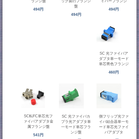
ランジ盤
ック製のフランジ
イバーフランジ
盤
494円
494円
494円
SC 光ファイバア
ダプタ単一モード
単芯靑色フランジ
460円
SC転FC単芯光フ
SC 光ファイバカ
側フリップ光ファ
ァイバアダプタ金
プラ光アダプタ単
イバ結合器単一モ
属フランジ盤
一モード単芯フラ
ード単芯光ファイ
ンジ盤
バアダプタ
541円