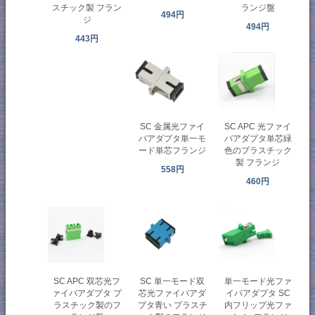
スチック製 フラン
ランジ盤
494円
ジ
494円
443円
SC 金属光ファイ
SC APC 光ファイ
バアダプタ単一モ
バアダプタ単芯緑
ード単芯フランジ
色のプラスチック
製 フランジ
558円
460円
SC APC 双芯光フ
SC 単一モード双
単一モード光ファ
ァイバアダプタ プ
芯光ファイバアダ
イバアダプタ SC
ラスチック製のフ
プタ青い プラスチ
内フリップ光ファ