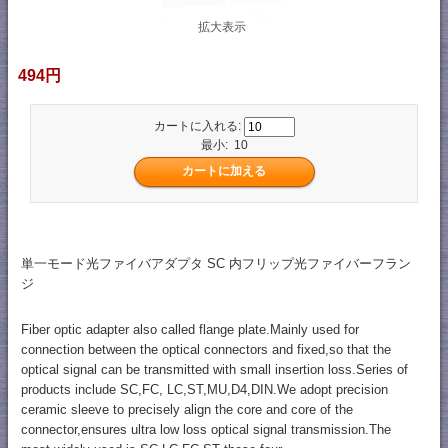
拡大表示
494円
カートに入れる:
最小: 10
単一モード光ファイバアダプタ SC 内フリップ光ファイバーフラン
ジ
Fiber optic adapter also called flange plate.Mainly used for
connection between the optical connectors and fixed,so that the
optical signal can be transmitted with small insertion loss.Series of
products include SC,FC, LC,ST,MU,D4,DIN.We adopt precision
ceramic sleeve to precisely align the core and core of the
connector,ensures ultra low loss optical signal transmission.The