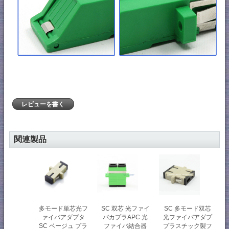
レビューを書く
関連製品
多モード単芯光フ
SC 双芯 光ファイ
SC 多モード双芯
ァイバアダプタ
バカプラAPC 光
光ファイバアダプ
SC ベージュ プラ
ファイバ結合器
プラスチック製フ